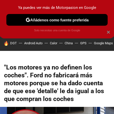
Ya puedes ver más de Motorpasion en Google
PRUEBAS
COCHES ELÉCTRICOS
OBSERVATORIO
F1
Añádenos como fuente preferida
Solo necesitas una cuenta de Google
×
HOY SE HABLA DE
DGT
Android Auto
Calor
China
GPS
Google Maps
"Los motores ya no definen los
coches". Ford no fabricará más
motores porque se ha dado cuenta
de que ese 'detalle' le da igual a los
que compran los coches