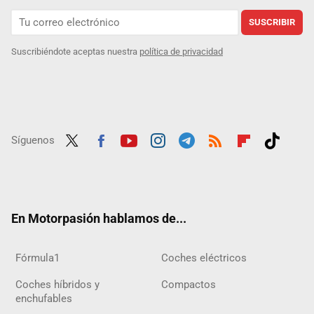
SUSCRIBIR
Suscribiéndote aceptas nuestra
política de privacidad
Síguenos
Twit
Fac
Yout
Inst
Tele
RSS
Flip
Tikt
ter
ebo
ube
agra
gra
boar
ok
ok
m
m
d
En Motorpasión hablamos de...
Fórmula1
Coches eléctricos
Coches híbridos y
Compactos
enchufables