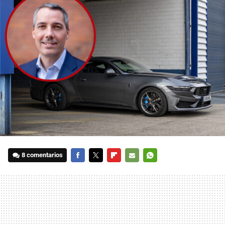
8 comentarios
FACEBOOK
TWITTER
FLIPBOARD
E-
WHATSAPP
MAIL