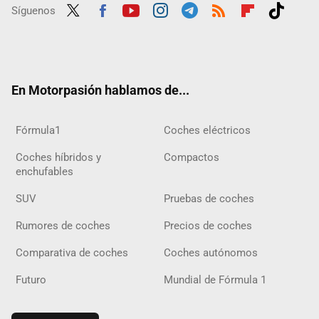
Síguenos
Twit
Fac
Yout
Inst
Tele
RSS
Flip
Tikt
ter
ebo
ube
agra
gra
boar
ok
ok
m
m
d
En Motorpasión hablamos de...
Fórmula1
Coches eléctricos
Coches híbridos y
Compactos
enchufables
SUV
Pruebas de coches
Rumores de coches
Precios de coches
Comparativa de coches
Coches autónomos
Futuro
Mundial de Fórmula 1