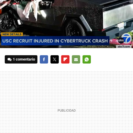
1 comentario
FACEBOOK
TWITTER
FLIPBOARD
E-
WHATSAPP
MAIL