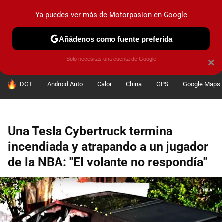
Ya puedes ver más de Motorpasion en Google
PRUEBAS
COCHES ELÉCTRICOS
OBSERVATORIO
F1
Añádenos como fuente preferida
Solo necesitas una cuenta de Google
×
HOY SE HABLA DE
DGT
Android Auto
Calor
China
GPS
Google Maps
Una Tesla Cybertruck termina
incendiada y atrapando a un jugador
de la NBA: "El volante no respondía"