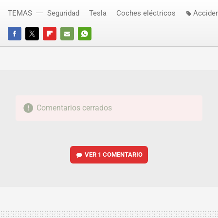
TEMAS
Seguridad
Tesla
Coches eléctricos
Accide
FACEBOOK
TWITTER
FLIPBOARD
E-
WHATSAPP
MAIL
Comentarios cerrados
VER
1 COMENTARIO