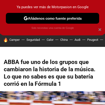
Ya puedes ver más de Motorpasion en Google
PRUEBAS
COCHES ELÉCTRICOS
OBSERVATORIO
F1
Añádenos como fuente preferida
Solo necesitas una cuenta de Google
×
HOY SE HABLA DE
Camper
Seguridad
Calor
China
Audi
Peugeot
ABBA fue uno de los grupos que
cambiaron la historia de la música.
Lo que no sabes es que su batería
corrió en la Fórmula 1