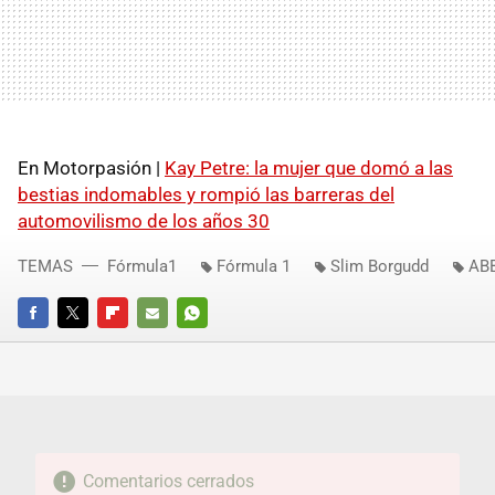
En Motorpasión |
Kay Petre: la mujer que domó a las
bestias indomables y rompió las barreras del
automovilismo de los años 30
TEMAS
Fórmula1
Fórmula 1
Slim Borgudd
AB
FACEBOOK
TWITTER
FLIPBOARD
E-
WHATSAPP
MAIL
Comentarios cerrados