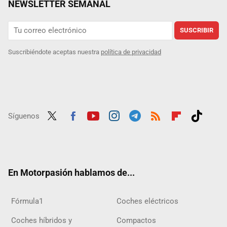
NEWSLETTER SEMANAL
SUSCRIBIR
Suscribiéndote aceptas nuestra
política de privacidad
Síguenos
Twit
Fac
Yout
Inst
Tele
RSS
Flip
Tikt
ter
ebo
ube
agra
gra
boar
ok
ok
m
m
d
En Motorpasión hablamos de...
Fórmula1
Coches eléctricos
Coches híbridos y
Compactos