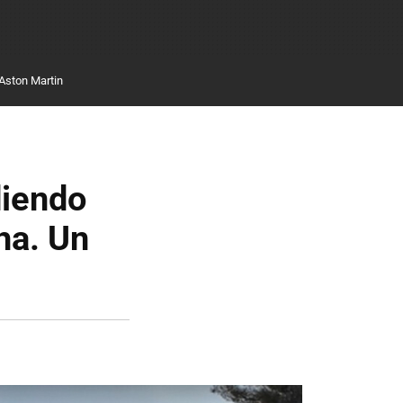
Aston Martin
diendo
ha. Un