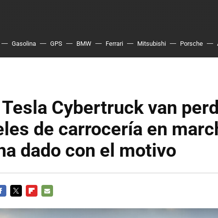
Gasolina
GPS
BMW
Ferrari
Mitsubishi
Porsche
 Tesla Cybertruck van per
les de carrocería en marc
ha dado con el motivo
ACEBOOK
TWITTER
FLIPBOARD
E-
MAIL