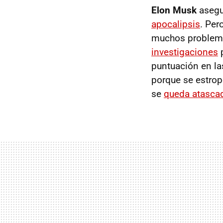
Elon Musk
asegu
apocalipsis
. Per
muchos problema
investigaciones
p
puntuación en la
porque se estrop
se
queda atasca