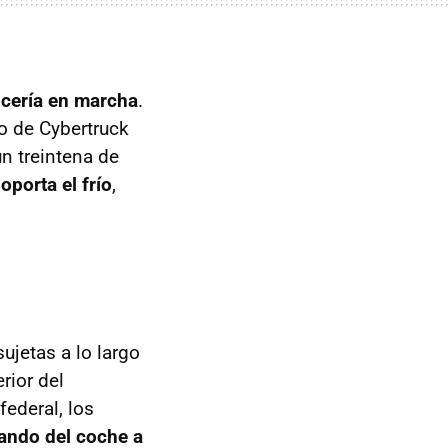
ocería en marcha
.
ño de Cybertruck
n treintena de
oporta el frío
,
ujetas a lo largo
rior del
ederal, los
lando del coche a