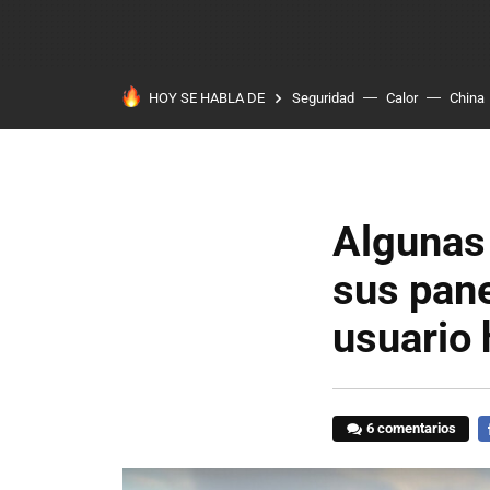
HOY SE HABLA DE
Seguridad
Calor
China
Algunas
sus pane
usuario 
6 comentarios
F