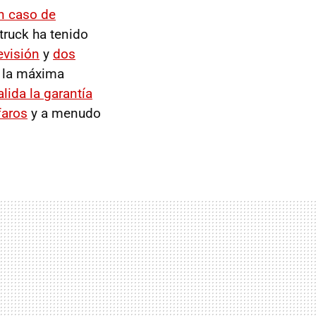
n caso de
truck ha tenido
evisión
y
dos
e la máxima
lida la garantía
faros
y a menudo