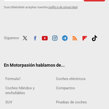
Suscribiéndote aceptas nuestra
política de privacidad
Síguenos
Twit
Fac
Yout
Inst
Tele
RSS
Flip
Tikt
ter
ebo
ube
agra
gra
boar
ok
ok
m
m
d
En Motorpasión hablamos de...
Fórmula1
Coches eléctricos
Coches híbridos y
Compactos
enchufables
SUV
Pruebas de coches