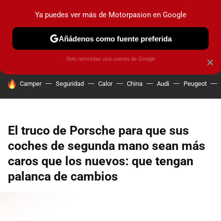
Ya puedes ver más de Motorpasion en Google
PRUEBAS
COCHES ELÉCTRICOS
OBSERVATORIO
F1
Añádenos como fuente preferida
Solo necesitas una cuenta de Google
×
HOY SE HABLA DE
Camper
Seguridad
Calor
China
Audi
Peugeot
El truco de Porsche para que sus
coches de segunda mano sean más
caros que los nuevos: que tengan
palanca de cambios