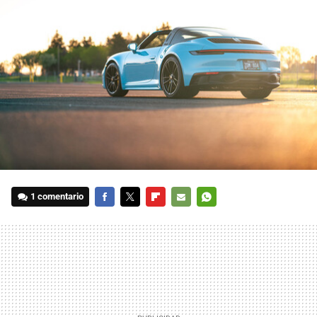
1 comentario
FACEBOOK
TWITTER
FLIPBOARD
E-
WHATSAPP
MAIL