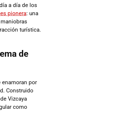
día a día de los
es pionera
: una
n maniobras
acción turística.
lema de
e enamoran por
ad. Construido
 de Vizcaya
ngular como