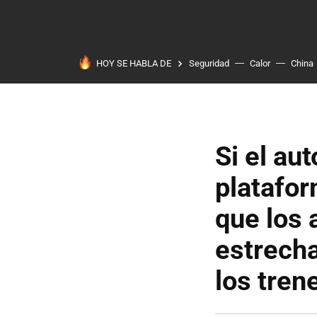
HOY SE HABLA DE
Seguridad
Calor
China
Si el aut
platafor
que los 
estrecha
los tren