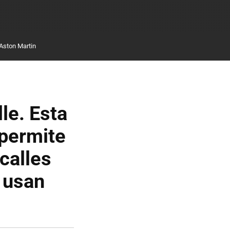
Aston Martin
lle. Esta
 permite
calles
 usan