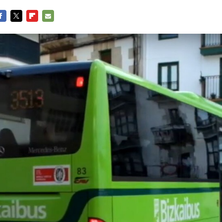
ACEBOOK
TWITTER
FLIPBOARD
E-
MAIL