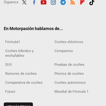
Síguenos
Twit
Fac
Yout
Inst
Tele
RSS
Flip
Tikt
ter
ebo
ube
agra
gra
boar
ok
ok
m
m
d
En Motorpasión hablamos de...
Fórmula1
Coches eléctricos
Coches híbridos y
Compactos
enchufables
SUV
Pruebas de coches
Rumores de coches
Precios de coches
Comparativa de coches
Coches autónomos
Futuro
Mundial de Fórmula 1