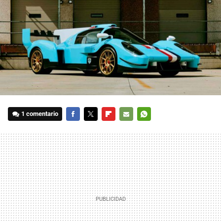
1 comentario
FACEBOOK
TWITTER
FLIPBOARD
E-
WHATSAPP
MAIL