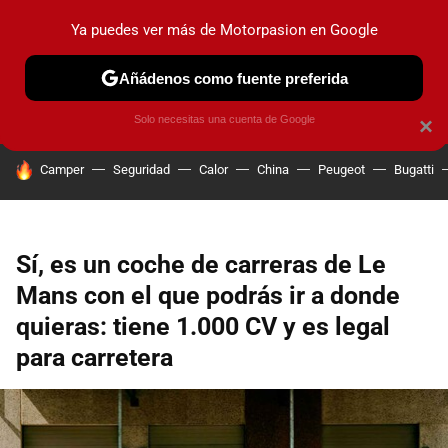
Ya puedes ver más de Motorpasion en Google
PRUEBAS
COCHES ELÉCTRICOS
OBSERVATORIO
F1
Añádenos como fuente preferida
Solo necesitas una cuenta de Google
×
HOY SE HABLA DE
Camper
Seguridad
Calor
China
Peugeot
Bugatti
Sí, es un coche de carreras de Le
Mans con el que podrás ir a donde
quieras: tiene 1.000 CV y es legal
para carretera