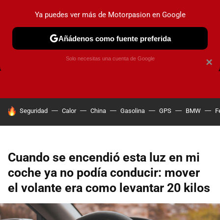
Ya puedes ver más de Motorpasion en Google
Añádenos como fuente preferida
FRENOS
CAMBIO DE ACEITE
AIRE ACONDICIONADO
Solo necesitas una cuenta de Google
×
HOY SE HABLA DE
Seguridad
Calor
China
Gasolina
GPS
BMW
F
Cuando se encendió esta luz en mi
coche ya no podía conducir: mover
el volante era como levantar 20 kilos