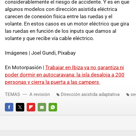
considerablemente el riesgo de accidente. Y es en que
algunos modelos con dirección asistida eléctrica
carecen de conexión física entre las ruedas y el
volante. En estos casos es un motor eléctrico que gira
las ruedas en función de los inputs que damos al
volante y que recibe vía cable eléctrico.
Imágenes | Joel Gundi, Pixabay
En Motorpasión |
Trabajar en Ibiza ya no garantiza ni
poder dormir en autocaravana: la isla desaloja a 200
personas y cierra la puerta a las campers
TEMAS
A revisión
Dirección asistida adaptativa
se
FACEBOOK
TWITTER
FLIPBOARD
E-
WHATSAPP
MAIL