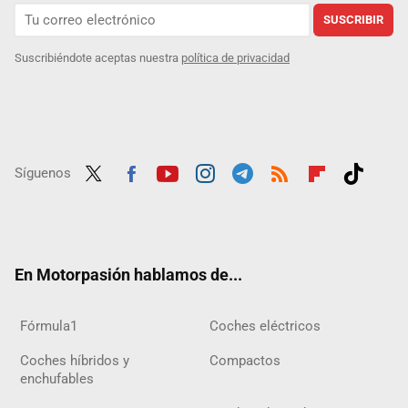
SUSCRIBIR
Suscribiéndote aceptas nuestra
política de privacidad
Síguenos
Twit
Fac
Yout
Inst
Tele
RSS
Flip
Tikt
ter
ebo
ube
agra
gra
boar
ok
ok
m
m
d
En Motorpasión hablamos de...
Fórmula1
Coches eléctricos
Coches híbridos y
Compactos
enchufables