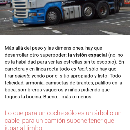
Más allá del peso y las dimensiones, hay que
desarrollar otro superpoder:
la visión espacial
(no, no
es la habilidad para ver las estrellas sin telescopio). En
carretera y en línea recta todo
es fácil
, sólo hay que
tirar
palante
yendo por el sitio apropiado y listo. Todo
felicidad, armonía, camisetas de tirantes, palillos en la
boca, sombreros vaqueros y niños pidiendo que
toques la bocina. Bueno… más o menos.
Lo que para un coche sólo es un árbol o un
cable, para un camión supone tener que
jugar al limbo