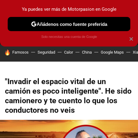
Ya puedes ver más de Motorpasion en Google
MENÚ
NUEVO
Añádenos como fuente preferida
PRUEBAS
COCHES ELÉCTRICOS
OBSERVATORIO
F1
Solo necesitas una cuenta de Google
×
HOY SE HABLA DE
Famosos
Seguridad
Calor
China
Google Maps
Xi
"Invadir el espacio vital de un
camión es poco inteligente". He sido
camionero y te cuento lo que los
conductores no veis