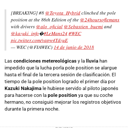
[BREAKING] #8
@Toyota_Hybrid
clinched the pole
position at the 86th Edition of the
@24hoursoflemans
with drivers
@alo_oficial
@Sebastien_buemi
and
@kazuki_info
�
#LeMans24
#WEC
pic.twitter.com/vapw4TdzuE
— WEC (@FIAWEC)
14 de junio de 2018
Las
condiciones metereológicas
y la
lluvia
han
impedido que la lucha porla pole position se alargue
hasta el final de la tercera sesión de clasificación. El
tiempo de la pole position logrado el primer día por
Kazuki Nakajima
le hubiese servido al piloto japonés
para hacerse con la
pole position
ya que su coche
hermano, no consiguió mejorar los registros objetivos
durante la primera noche.