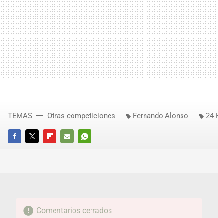
TEMAS
Otras competiciones
Fernando Alonso
24 
FACEBOOK
TWITTER
FLIPBOARD
E-
WHATSAPP
MAIL
Comentarios cerrados