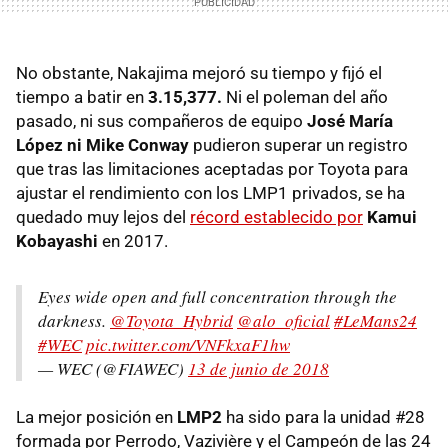
No obstante, Nakajima mejoró su tiempo y fijó el
tiempo a batir en
3.15,377.
Ni el poleman del año
pasado, ni sus compañeros de equipo
José María
López ni Mike Conway
pudieron superar un registro
que tras las limitaciones aceptadas por Toyota para
ajustar el rendimiento con los LMP1 privados, se ha
quedado muy lejos del
récord establecido por
Kamui
Kobayashi
en 2017.
Eyes wide open and full concentration through the
darkness.
@Toyota_Hybrid
@alo_oficial
#LeMans24
#WEC
pic.twitter.com/VNFkxaF1hw
— WEC (@FIAWEC)
13 de junio de 2018
La mejor posición en
LMP2
ha sido para la unidad #28
formada por Perrodo, Vazivière y el Campeón de las 24