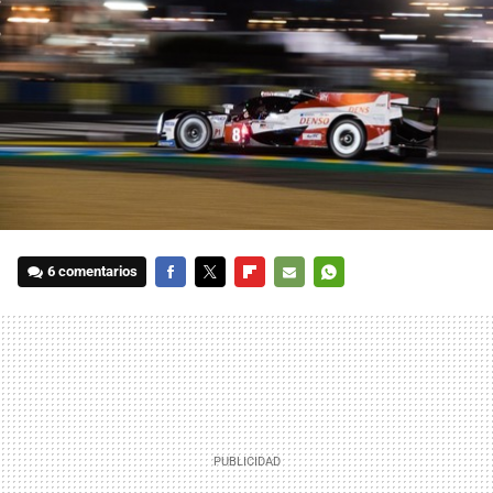
6 comentarios
FACEBOOK
TWITTER
FLIPBOARD
E-
WHATSAPP
MAIL