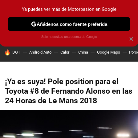
Ya puedes ver más de Motorpasion en Google
PRUEBAS
COCHES ELÉCTRICOS
OBSERVATORIO
F1
Añádenos como fuente preferida
Solo necesitas una cuenta de Google
×
HOY SE HABLA DE
DGT
Android Auto
Calor
China
Google Maps
Pors
¡Ya es suya! Pole position para el
Toyota #8 de Fernando Alonso en las
24 Horas de Le Mans 2018