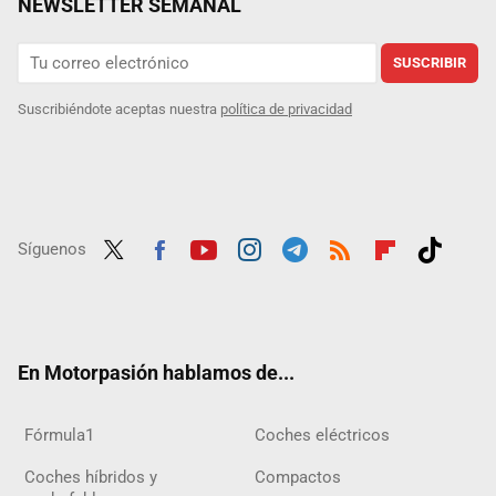
NEWSLETTER SEMANAL
SUSCRIBIR
Suscribiéndote aceptas nuestra
política de privacidad
Síguenos
Twit
Fac
Yout
Inst
Tele
RSS
Flip
Tikt
ter
ebo
ube
agra
gra
boar
ok
ok
m
m
d
En Motorpasión hablamos de...
Fórmula1
Coches eléctricos
Coches híbridos y
Compactos