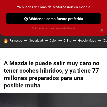
Ya puedes ver más de Motorpasion en Google
PRUEBAS
COCHES ELÉCTRICOS
OBSERVATORIO
F1
Añádenos como fuente preferida
Solo necesitas una cuenta de Google
×
HOY SE HABLA DE
Famosos
Seguridad
Calor
China
Google Maps
Xi
A Mazda le puede salir muy caro no
tener coches híbridos, y ya tiene 77
millones preparados para una
posible multa