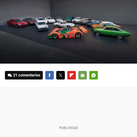
21 comentarios
FACEBOOK
TWITTER
FLIPBOARD
E-
WHATSAPP
MAIL