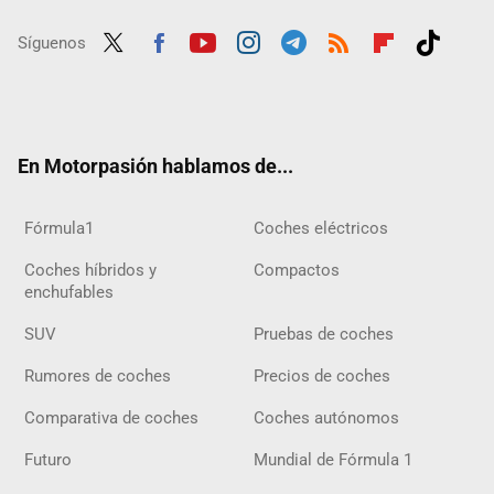
Síguenos
Twit
Fac
Yout
Inst
Tele
RSS
Flip
Tikt
ter
ebo
ube
agra
gra
boar
ok
ok
m
m
d
En Motorpasión hablamos de...
Fórmula1
Coches eléctricos
Coches híbridos y
Compactos
enchufables
SUV
Pruebas de coches
Rumores de coches
Precios de coches
Comparativa de coches
Coches autónomos
Futuro
Mundial de Fórmula 1