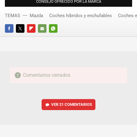
CONSEJO OFRECIDO POR LA MARCA
TEMAS
Mazda
Coches híbridos y enchufables
Coches e
FACEBOOK
TWITTER
FLIPBOARD
E-
WHATSAPP
MAIL
Comentarios cerrados
VER
21 COMENTARIOS