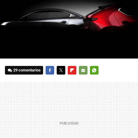
29 comentarios
FACEBOOK
TWITTER
FLIPBOARD
E-
WHATSAPP
MAIL