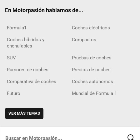
ok
m
m
d
En Motorpasión hablamos de...
Fórmula1
Coches eléctricos
Coches híbridos y
Compactos
enchufables
SUV
Pruebas de coches
Rumores de coches
Precios de coches
Comparativa de coches
Coches autónomos
Futuro
Mundial de Fórmula 1
VER MÁS TEMAS