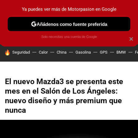
Ya puedes ver más de Motorpasion en Google
PRUEBAS
COCHES ELÉCTRICOS
OBSERVATORIO
F1
Añádenos como fuente preferida
Solo necesitas una cuenta de Google
×
HOY SE HABLA DE
Seguridad
Calor
China
Gasolina
GPS
BMW
F
El nuevo Mazda3 se presenta este
mes en el Salón de Los Ángeles:
nuevo diseño y más premium que
nunca