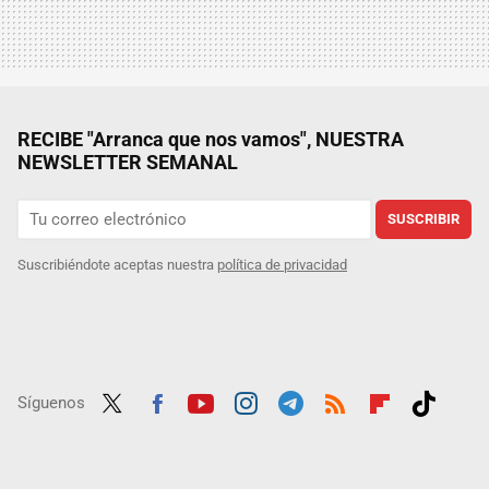
RECIBE "Arranca que nos vamos", NUESTRA
NEWSLETTER SEMANAL
SUSCRIBIR
Suscribiéndote aceptas nuestra
política de privacidad
Síguenos
Twit
Fac
Yout
Inst
Tele
RSS
Flip
Tikt
ter
ebo
ube
agra
gra
boar
ok