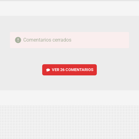
FACEBOOK
TWITTER
FLIPBOARD
E-
WHATSAPP
MAIL
Comentarios cerrados
VER
26 COMENTARIOS