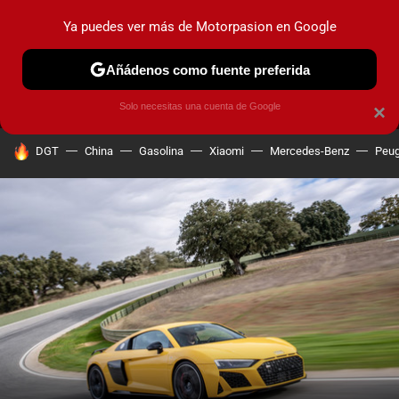
Ya puedes ver más de Motorpasion en Google
MENÚ
NUEVO
Añádenos como fuente preferida
PRUEBAS
COCHES ELÉCTRICOS
OBSERVATORIO
F1
Solo necesitas una cuenta de Google
×
HOY SE HABLA DE
DGT
China
Gasolina
Xiaomi
Mercedes-Benz
Peug