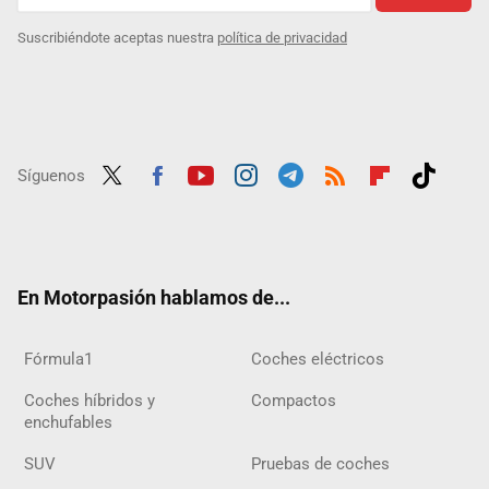
Suscribiéndote aceptas nuestra
política de privacidad
Síguenos
Twit
Fac
Yout
Inst
Tele
RSS
Flip
Tikt
ter
ebo
ube
agra
gra
boar
ok
ok
m
m
d
En Motorpasión hablamos de...
Fórmula1
Coches eléctricos
Coches híbridos y
Compactos
enchufables
SUV
Pruebas de coches