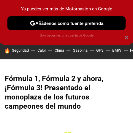
Ya puedes ver más de Motorpasion en Google
PRUEBAS
COCHES ELÉCTRICOS
OBSERVATORIO
F1
Añádenos como fuente preferida
Solo necesitas una cuenta de Google
×
HOY SE HABLA DE
Seguridad
Calor
China
Gasolina
GPS
BMW
F
Fórmula 1, Fórmula 2 y ahora,
¡Fórmula 3! Presentado el
monoplaza de los futuros
campeones del mundo