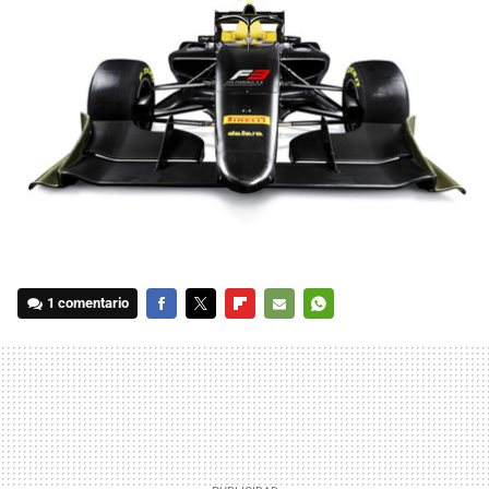
1 comentario
FACEBOOK
TWITTER
FLIPBOARD
E-
WHATSAPP
MAIL