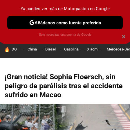
Ya puedes ver más de Motorpasion en Google
PRUEBAS
COCHES ELÉCTRICOS
OBSERVATORIO
F1
Añádenos como fuente preferida
Solo necesitas una cuenta de Google
×
HOY SE HABLA DE
DGT
China
Diésel
Gasolina
Xiaomi
Mercedes-Be
¡Gran noticia! Sophia Floersch, sin
peligro de parálisis tras el accidente
sufrido en Macao