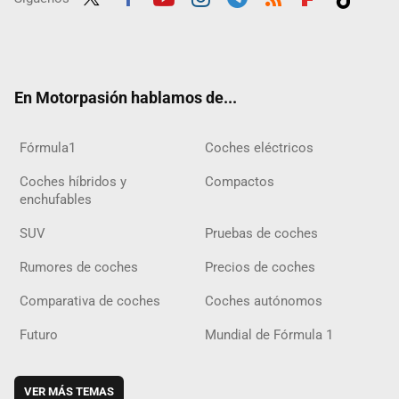
Twit
Fac
Yout
Inst
Tele
RSS
Flip
Tikt
ter
ebo
ube
agra
gra
boar
ok
ok
m
m
d
En Motorpasión hablamos de...
Fórmula1
Coches eléctricos
Coches híbridos y
Compactos
enchufables
SUV
Pruebas de coches
Rumores de coches
Precios de coches
Comparativa de coches
Coches autónomos
Futuro
Mundial de Fórmula 1
VER MÁS TEMAS