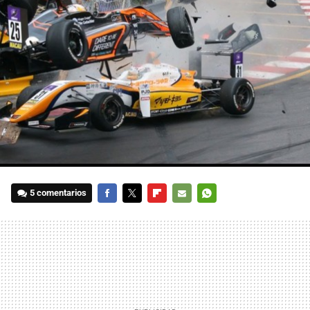
5 comentarios
FACEBOOK
TWITTER
FLIPBOARD
E-
WHATSAPP
MAIL