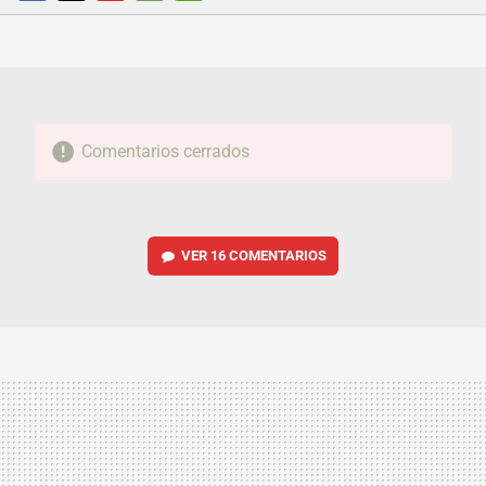
FACEBOOK
TWITTER
FLIPBOARD
E-
WHATSAPP
MAIL
Comentarios cerrados
VER
16 COMENTARIOS