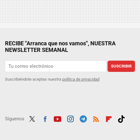
RECIBE "Arranca que nos vamos", NUESTRA
NEWSLETTER SEMANAL
SUSCRIBIR
Suscribiéndote aceptas nuestra
política de privacidad
Síguenos
Twit
Fac
Yout
Inst
Tele
RSS
Flip
Tikt
ter
ebo
ube
agra
gra
boar
ok