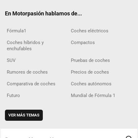
ok
m
m
d
En Motorpasión hablamos de...
Fórmula1
Coches eléctricos
Coches híbridos y
Compactos
enchufables
SUV
Pruebas de coches
Rumores de coches
Precios de coches
Comparativa de coches
Coches autónomos
Futuro
Mundial de Fórmula 1
VER MÁS TEMAS