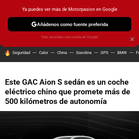
Ya puedes ver más de Motorpasion en Google
PRUEBAS
COCHES ELÉCTRICOS
OBSERVATORIO
F1
Añádenos como fuente preferida
Solo necesitas una cuenta de Google
×
HOY SE HABLA DE
Seguridad
Calor
China
Gasolina
GPS
BMW
F
Este GAC Aion S sedán es un coche
eléctrico chino que promete más de
500 kilómetros de autonomía