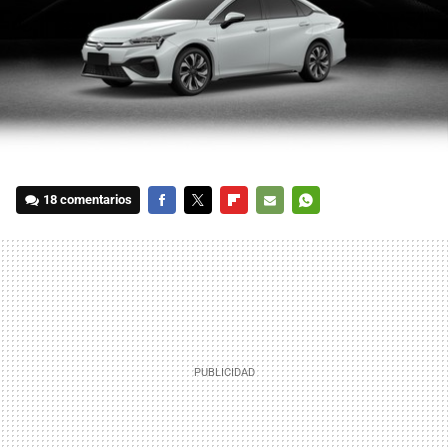
18 comentarios
FACEBOOK
TWITTER
FLIPBOARD
E-
WHATSAPP
MAIL