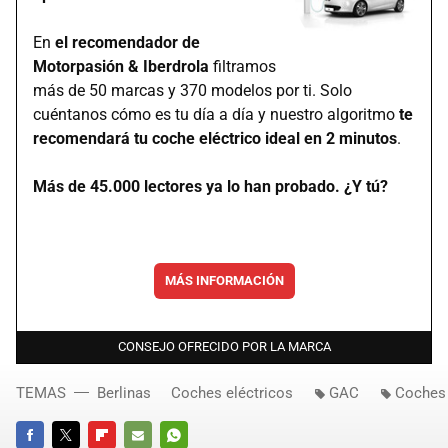
En
el recomendador de
Motorpasión & Iberdrola
filtramos
más de 50 marcas y 370 modelos por ti. Solo
cuéntanos cómo es tu día a día y nuestro algoritmo
te
recomendará tu coche eléctrico ideal en 2 minutos
.
Más de 45.000 lectores ya lo han probado. ¿Y tú?
MÁS INFORMACIÓN
CONSEJO OFRECIDO POR LA MARCA
TEMAS
Berlinas
Coches eléctricos
GAC
Coches 