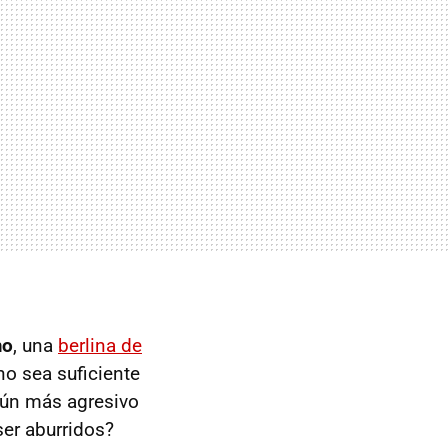
mo
, una
berlina de
o sea suficiente
aún más agresivo
ser aburridos?