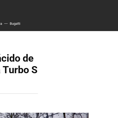
ia
Bugatti
ácido de
 Turbo S