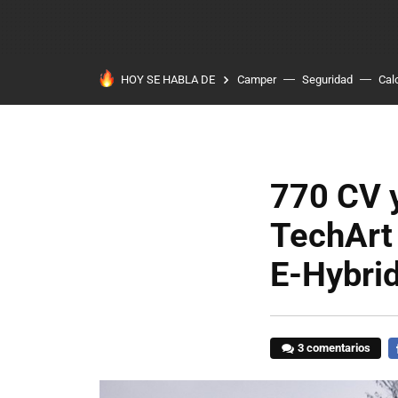
HOY SE HABLA DE
Camper
Seguridad
Cal
770 CV y
TechArt
E-Hybri
3 comentarios
F