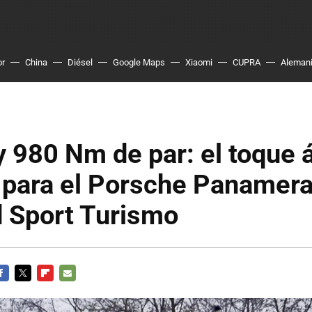
or
China
Diésel
Google Maps
Xiaomi
CUPRA
Aleman
 980 Nm de par: el toque 
 para el Porsche Panamera
d Sport Turismo
ACEBOOK
TWITTER
FLIPBOARD
E-
MAIL