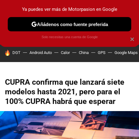
Ya puedes ver más de Motorpasion en Google
PRUEBAS
COCHES ELÉCTRICOS
OBSERVATORIO
F1
Añádenos como fuente preferida
Solo necesitas una cuenta de Google
×
HOY SE HABLA DE
DGT
Android Auto
Calor
China
GPS
Google Maps
CUPRA confirma que lanzará siete
modelos hasta 2021, pero para el
100% CUPRA habrá que esperar