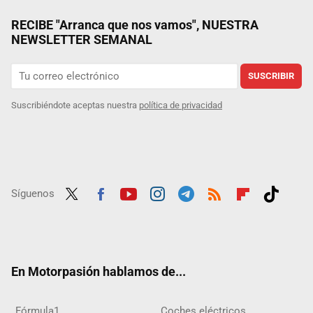
RECIBE "Arranca que nos vamos", NUESTRA
NEWSLETTER SEMANAL
SUSCRIBIR
Suscribiéndote aceptas nuestra
política de privacidad
Síguenos
Twit
Fac
Yout
Inst
Tele
RSS
Flip
Tikt
ter
ebo
ube
agra
gra
boar
ok
ok
m
m
d
En Motorpasión hablamos de...
Fórmula1
Coches eléctricos