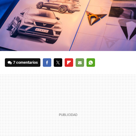
7 comentarios
FACEBOOK
TWITTER
FLIPBOARD
E-
WHATSAPP
MAIL