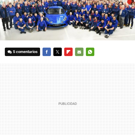
5 comentarios
FACEBOOK
TWITTER
FLIPBOARD
E-
WHATSAPP
MAIL