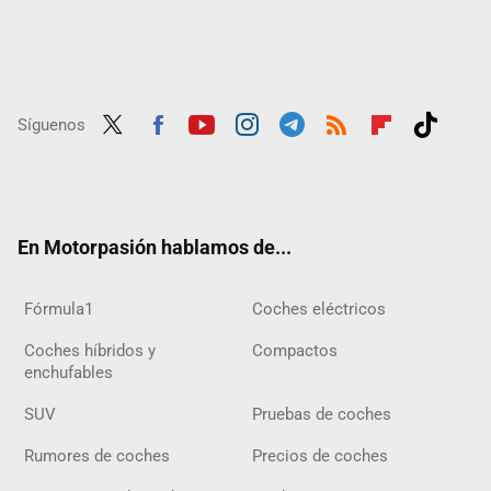
Síguenos
Twit
Fac
Yout
Inst
Tele
RSS
Flip
Tikt
ter
ebo
ube
agra
gra
boar
ok
ok
m
m
d
En Motorpasión hablamos de...
Fórmula1
Coches eléctricos
Coches híbridos y
Compactos
enchufables
SUV
Pruebas de coches
Rumores de coches
Precios de coches