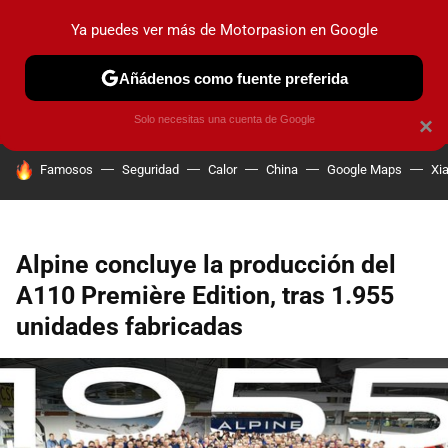
Ya puedes ver más de Motorpasion en Google
PRUEBAS
COCHES ELÉCTRICOS
OBSERVATORIO
F1
Añádenos como fuente preferida
Solo necesitas una cuenta de Google
×
HOY SE HABLA DE
Famosos
Seguridad
Calor
China
Google Maps
Xi
Alpine concluye la producción del
A110 Première Edition, tras 1.955
unidades fabricadas