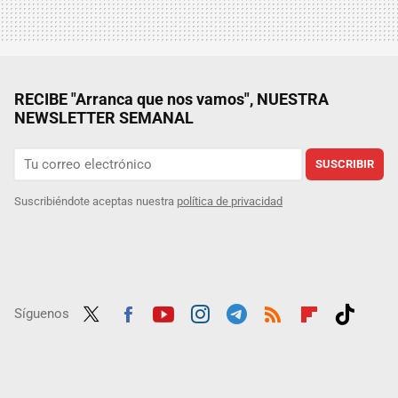
RECIBE "Arranca que nos vamos", NUESTRA
NEWSLETTER SEMANAL
SUSCRIBIR
Suscribiéndote aceptas nuestra
política de privacidad
Síguenos
Twit
Fac
Yout
Inst
Tele
RSS
Flip
Tikt
ter
ebo
ube
agra
gra
boar
ok
ok
m
m
d