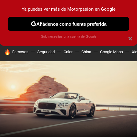
Ya puedes ver más de Motorpasion en Google
PRUEBAS
COCHES ELÉCTRICOS
OBSERVATORIO
F1
Añádenos como fuente preferida
Solo necesitas una cuenta de Google
×
HOY SE HABLA DE
Famosos
Seguridad
Calor
China
Google Maps
Xi