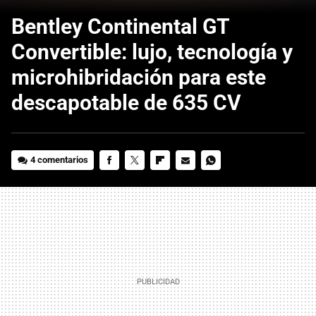
Bentley Continental GT
Convertible: lujo, tecnología y
microhibridación para este
descapotable de 635 CV
4 comentarios
FACEBOOK
TWITTER
FLIPBOARD
E-
WHATSAPP
MAIL