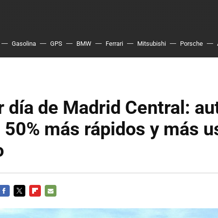
Gasolina
GPS
BMW
Ferrari
Mitsubishi
Porsche
r día de Madrid Central: a
n 50% más rápidos y más u
o
FACEBOOK
TWITTER
FLIPBOARD
E-
MAIL