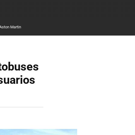
Aston Martin
utobuses
suarios