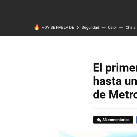
HOY SE HABLA DE
Seguridad
Calor
China
El prime
hasta u
de Metr
33 comentarios