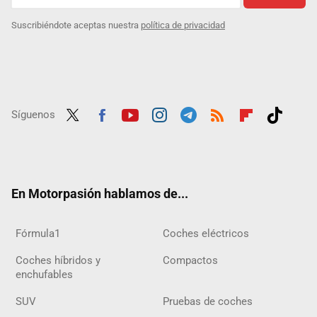
Suscribiéndote aceptas nuestra
política de privacidad
Síguenos
Twit
Fac
Yout
Inst
Tele
RSS
Flip
Tikt
ter
ebo
ube
agra
gra
boar
ok
ok
m
m
d
En Motorpasión hablamos de...
Fórmula1
Coches eléctricos
Coches híbridos y
Compactos
enchufables
SUV
Pruebas de coches