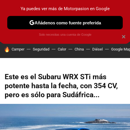
Ya puedes ver más de Motorpasion en Google
PRUEBAS
COCHES ELÉCTRICOS
OBSERVATORIO
F1
Añádenos como fuente preferida
Solo necesitas una cuenta de Google
×
HOY SE HABLA DE
Camper
Seguridad
Calor
China
Diésel
Google Ma
Este es el Subaru WRX STi más
potente hasta la fecha, con 354 CV,
pero es sólo para Sudáfrica...