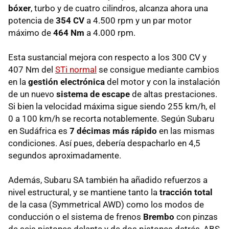
bóxer
, turbo y de cuatro cilindros, alcanza ahora una
potencia de
354 CV
a 4.500 rpm y un par motor
máximo de
464 Nm
a 4.000 rpm.
Esta sustancial mejora con respecto a los 300 CV y
407 Nm del
STi normal
se consigue mediante cambios
en la
gestión electrónica
del motor y con la instalación
de un nuevo
sistema de escape
de altas prestaciones.
Si bien la velocidad máxima sigue siendo 255 km/h, el
0 a 100 km/h se recorta notablemente. Según Subaru
en Sudáfrica es
7 décimas más rápido
en las mismas
condiciones. Así pues, debería despacharlo en 4,5
segundos aproximadamente.
Además, Subaru SA también ha añadido refuerzos a
nivel estructural, y se mantiene tanto la
tracción total
de la casa (Symmetrical AWD) como los modos de
conducción o el sistema de frenos
Brembo
con pinzas
de seis pistones delante y de dos pistones detrás, ABS