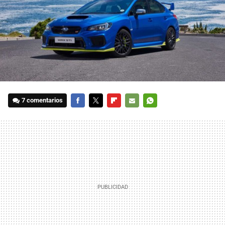
7 comentarios
FACEBOOK
TWITTER
FLIPBOARD
E-
WHATSAPP
MAIL