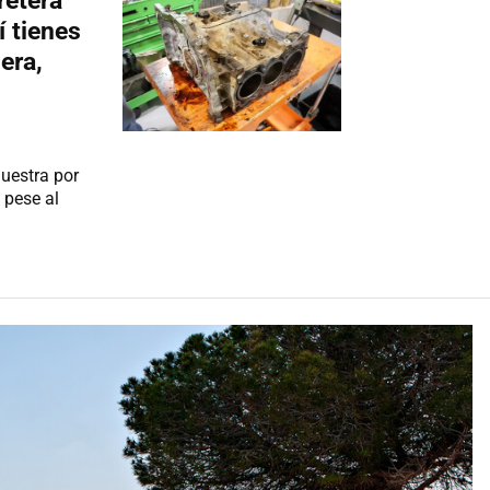
retera
í tienes
era,
uestra por
 pese al