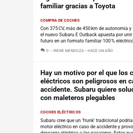
familiar gracias a Toyota
COMPRA DE COCHES
Con 375 CV, más de 450 km de autonomía y t
el nuevo Subaru E Outback apuesta por unir
futuro en un formato familiar 100 % eléctrico
COMENTARIOS
0
IRENE MENDOZA
HACE UN AÑO
Hay un motivo por el que los 
eléctricos son peligrosos en 
accidente. Subaru quiere solu
con maleteros plegables
COCHES ELÉCTRICOS
Subaru cree que un 'frunk' tradicional podría
motor eléctrico en caso de accidente y prov
descarga eléctrica a los pasajeros. Estos n