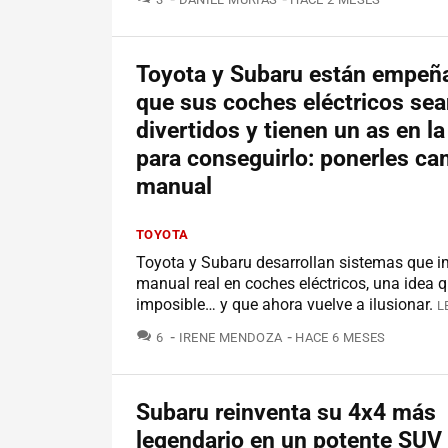
Toyota y Subaru están empeñ
que sus coches eléctricos se
divertidos y tienen un as en 
para conseguirlo: ponerles ca
manual
TOYOTA
Toyota y Subaru desarrollan sistemas que i
manual real en coches eléctricos, una idea 
imposible… y que ahora vuelve a ilusionar.
L
COMENTARIOS
6
IRENE MENDOZA
HACE 6 MESES
Subaru reinventa su 4x4 más
legendario en un potente SUV 