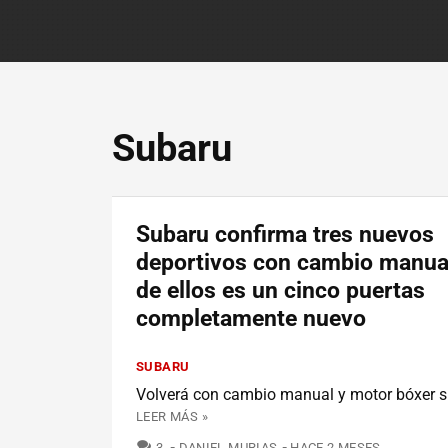
Subaru
Subaru confirma tres nuevos
deportivos con cambio manua
de ellos es un cinco puertas
completamente nuevo
SUBARU
Volverá con cambio manual y motor bóxer sin 
LEER MÁS »
COMENTARIOS
3
DANIEL MURIAS
HACE 2 MESES