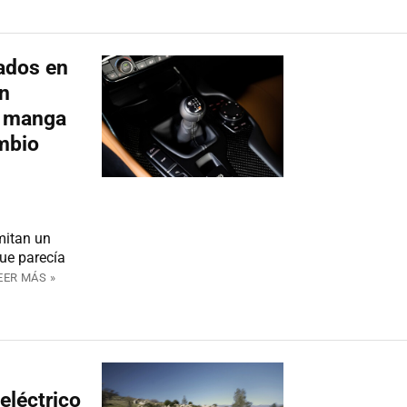
ados en
an
la manga
mbio
mitan un
que parecía
EER MÁS »
eléctrico