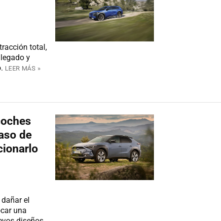
racción total,
 legado y
.
LEER MÁS »
coches
caso de
cionarlo
 dañar el
ocar una
uevos diseños