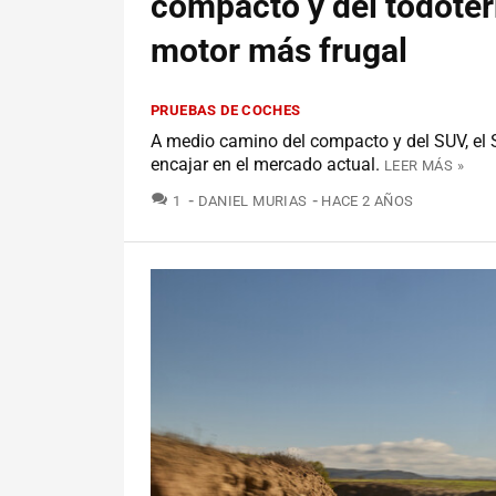
compacto y del todote
motor más frugal
PRUEBAS DE COCHES
A medio camino del compacto y del SUV, el S
encajar en el mercado actual.
LEER MÁS »
COMENTARIOS
1
DANIEL MURIAS
HACE 2 AÑOS