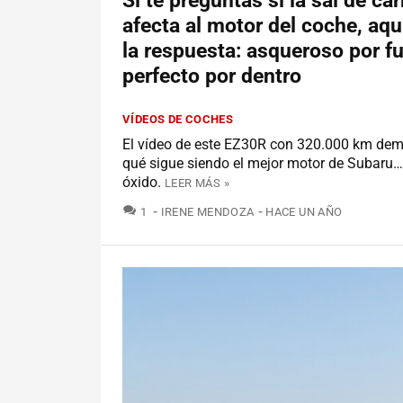
Si te preguntas si la sal de car
afecta al motor del coche, aqu
la respuesta: asqueroso por fu
perfecto por dentro
VÍDEOS DE COCHES
El vídeo de este EZ30R con 320.000 km dem
qué sigue siendo el mejor motor de Subaru…
óxido.
LEER MÁS »
COMENTARIOS
1
IRENE MENDOZA
HACE UN AÑO