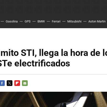
Gasolina
GPS
BMW
Ferrari
Mitsubishi
Aston Martin
mito STI, llega la hora de l
Te electrificados
FACEBOOK
TWITTER
FLIPBOARD
E-
MAIL