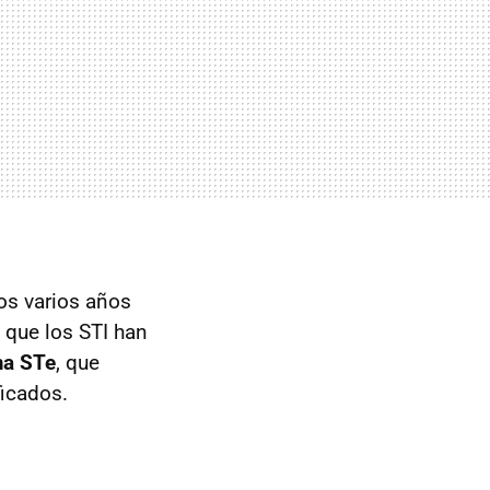
os varios años
que los STI han
ma STe
, que
ficados.