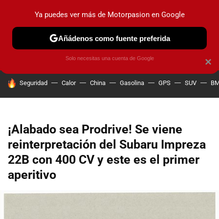
Ya puedes ver más de Motorpasion en Google
PRUEBAS
COCHES ELÉCTRICOS
OBSERVATORIO
F1
Añádenos como fuente preferida
Solo necesitas una cuenta de Google
×
HOY SE HABLA DE
Seguridad
Calor
China
Gasolina
GPS
SUV
B
¡Alabado sea Prodrive! Se viene
reinterpretación del Subaru Impreza
22B con 400 CV y este es el primer
aperitivo