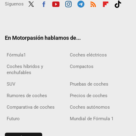
Síguenos
Twit
Fac
Yout
Inst
Tele
RSS
Flip
Tikt
ter
ebo
ube
agra
gra
boar
ok
ok
m
m
d
En Motorpasión hablamos de...
Fórmula1
Coches eléctricos
Coches híbridos y
Compactos
enchufables
SUV
Pruebas de coches
Rumores de coches
Precios de coches
Comparativa de coches
Coches autónomos
Futuro
Mundial de Fórmula 1