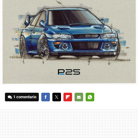
1 comentario
FACEBOOK
TWITTER
FLIPBOARD
E-
WHATSAPP
MAIL