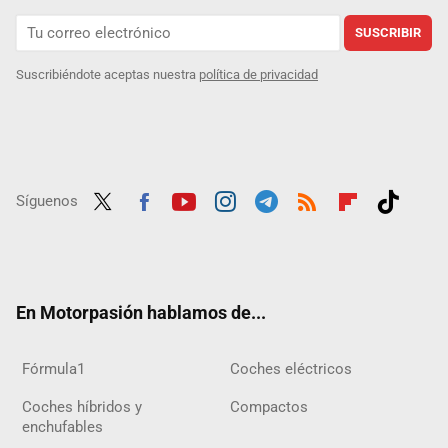
SUSCRIBIR
Suscribiéndote aceptas nuestra
política de privacidad
Síguenos
Twit
Fac
Yout
Inst
Tele
RSS
Flip
Tikt
ter
ebo
ube
agra
gra
boar
ok
ok
m
m
d
En Motorpasión hablamos de...
Fórmula1
Coches eléctricos
Coches híbridos y
Compactos
enchufables