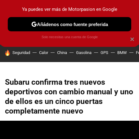
Ya puedes ver más de Motorpasion en Google
PRUEBAS
COCHES ELÉCTRICOS
OBSERVATORIO
F1
Añádenos como fuente preferida
Solo necesitas una cuenta de Google
×
HOY SE HABLA DE
Seguridad
Calor
China
Gasolina
GPS
BMW
F
Subaru confirma tres nuevos
deportivos con cambio manual y uno
de ellos es un cinco puertas
completamente nuevo