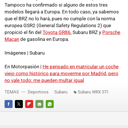
Tampoco ha confirmado si alguno de estos tres
modelos llegará a Europa. En todo caso, ya sabemos
que el BRZ no lo hará, pues no cumple con la norma
europea GSR2 (General Safety Regulations 2) que
propició el fin del
Toyota GR86
, Subaru BRZ y
Porsche
Macan
de gasolina en Europa.
Imágenes | Subaru
En Motorpasión |
He pensado en matricular un coche
viejo como histórico para moverme por Madrid, pero
no vale todo: me pueden multar igual
TEMAS
Deportivos
Subaru
Subaru WRX STI
FACEBOOK
TWITTER
FLIPBOARD
E-
WHATSAPP
MAIL