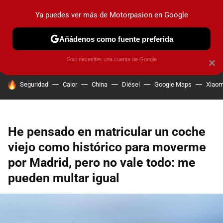
Ya puedes ver más de Motorpasion en Google
PRUEBAS
COCHES ELÉCTRICOS
OBSERVATORIO
F1
Añádenos como fuente preferida
Solo necesitas una cuenta de Google
×
HOY SE HABLA DE
Seguridad
Calor
China
Diésel
Google Maps
Xiaom
He pensado en matricular un coche
viejo como histórico para moverme
por Madrid, pero no vale todo: me
pueden multar igual