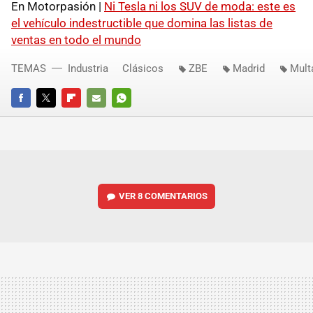
En Motorpasión |
Ni Tesla ni los SUV de moda: este es
el vehículo indestructible que domina las listas de
ventas en todo el mundo
TEMAS
Industria
Clásicos
ZBE
Madrid
Mult
FACEBOOK
TWITTER
FLIPBOARD
E-
WHATSAPP
MAIL
VER
8 COMENTARIOS