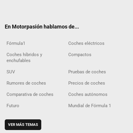
Twit
Fac
Yout
Inst
Tele
RSS
Flip
Tikt
ter
ebo
ube
agra
gra
boar
ok
ok
m
m
d
En Motorpasión hablamos de...
Fórmula1
Coches eléctricos
Coches híbridos y
Compactos
enchufables
SUV
Pruebas de coches
Rumores de coches
Precios de coches
Comparativa de coches
Coches autónomos
Futuro
Mundial de Fórmula 1
VER MÁS TEMAS