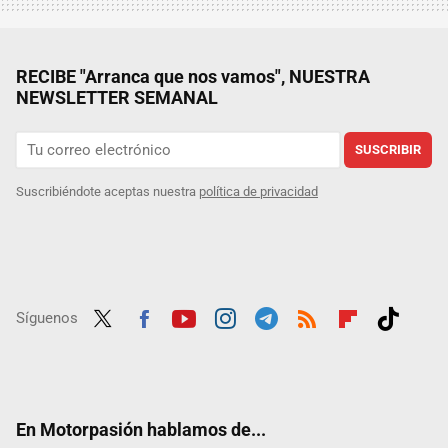
RECIBE "Arranca que nos vamos", NUESTRA
NEWSLETTER SEMANAL
SUSCRIBIR
Suscribiéndote aceptas nuestra
política de privacidad
Síguenos
Twit
Fac
Yout
Inst
Tele
RSS
Flip
Tikt
ter
ebo
ube
agra
gra
boar
ok
ok
m
m
d
En Motorpasión hablamos de...