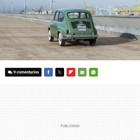
9 comentarios
FACEBOOK
TWITTER
FLIPBOARD
E-
WHATSAPP
MAIL