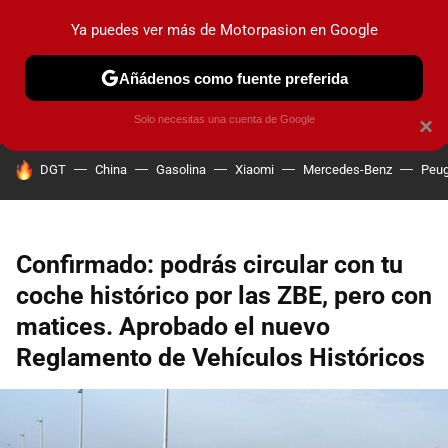
Ya puedes ver más de Motorpasion en Google
PRUEBAS
COCHES ELÉCTRICOS
OBSERVATORIO
F1
Añádenos como fuente preferida
Solo necesitas una cuenta de Google
×
HOY SE HABLA DE
DGT
China
Gasolina
Xiaomi
Mercedes-Benz
Peug
Confirmado: podrás circular con tu
coche histórico por las ZBE, pero con
matices. Aprobado el nuevo
Reglamento de Vehículos Históricos