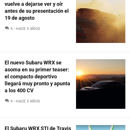
vuelve a dejarse ver y oír
antes de su presentación el
19 de agosto
COMENTARIOS
5
HACE 5 AÑOS
El nuevo Subaru WRX se
asoma en su primer teaser:
el compacto deportivo
llegará muy pronto y apunta
a los 400 CV
COMENTARIOS
9
HACE 5 AÑOS
El Subaru WRX STI de Travis