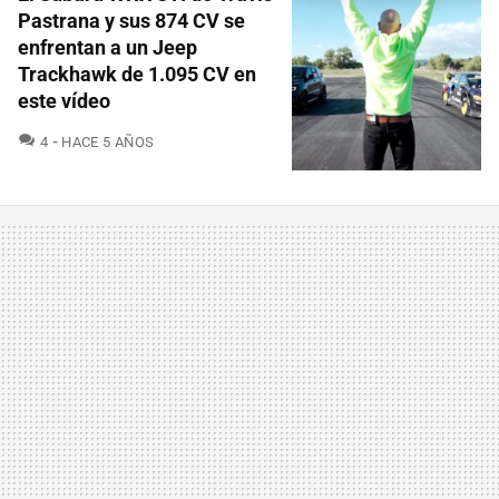
Pastrana y sus 874 CV se
enfrentan a un Jeep
Trackhawk de 1.095 CV en
este vídeo
COMENTARIOS
4
HACE 5 AÑOS