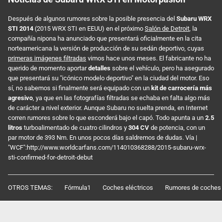
Después de algunos rumores sobre la posible presencia del
Subaru WRX
STI 2014
(2015 WRX STI en EEUU) en el próximo
Salón de Detroit
, la
compañía nipona ha anunciado que presentará oficialmente en la cita
norteamericana la versión de producción de su sedán deportivo, cuyas
primeras imágenes filtradas
vimos hace unos meses. El fabricante no ha
querido de momento aportar
detalles
sobre el vehículo, pero ha asegurado
que presentará su "icónico modelo deportivo" en la ciudad del motor. Eso
sí, no sabemos si finalmente será equipado con un
kit de carrocería más
agresivo
, ya que en las fotografías filtradas se echaba en falta algo más
de carácter a nivel exterior. Aunque Subaru no suelta prenda, en Internet
corren rumores sobre lo que esconderá bajo el capó. Todo apunta a un
2.5
litros
turboalimentado de cuatro cilindros y
304 CV
de potencia, con un
par motor de 393 Nm. En unos pocos días saldremos de dudas. Vía |
"WCF":http://www.worldcarfans.com/114010368288/2015-subaru-wrx-
sti-confirmed-for-detroit-debut
OTROS TEMAS:
Fórmula1
Coches eléctricos
Rumores de coches