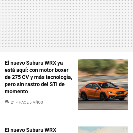
El nuevo Subaru WRX ya
está aquí: con motor boxer
de 275 CV y más tecnología,
pero sin rastro del STi de
momento
COMENTARIOS
21
HACE 5 AÑOS
El nuevo Subaru WRX