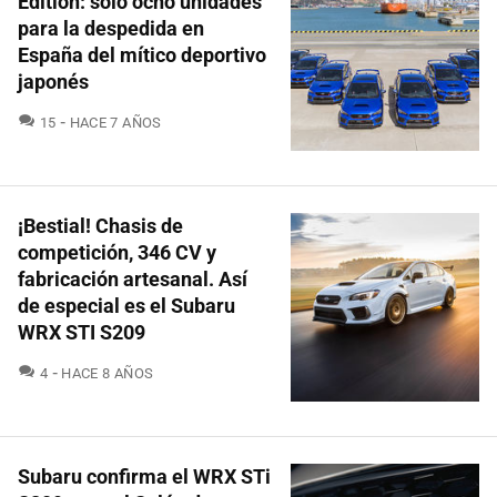
Edition: sólo ocho unidades
para la despedida en
España del mítico deportivo
japonés
COMENTARIOS
15
HACE 7 AÑOS
¡Bestial! Chasis de
competición, 346 CV y
fabricación artesanal. Así
de especial es el Subaru
WRX STI S209
COMENTARIOS
4
HACE 8 AÑOS
Subaru confirma el WRX STi