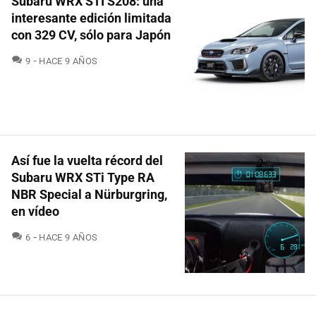
Subaru WRX STI S208: una
interesante edición limitada
con 329 CV, sólo para Japón
COMENTARIOS
9
HACE 9 AÑOS
Así fue la vuelta récord del
Subaru WRX STi Type RA
NBR Special a Nürburgring,
en vídeo
COMENTARIOS
6
HACE 9 AÑOS