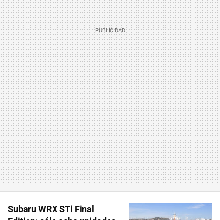
Subaru WRX STi Final