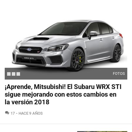
FOTOS
¡Aprende, Mitsubishi! El Subaru WRX STI
sigue mejorando con estos cambios en
la versión 2018
COMENTARIOS
17
HACE 9 AÑOS