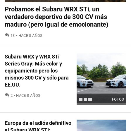
Probamos el Subaru WRX STi, un
verdadero deportivo de 300 CV más
maduro (pero igual de emocionante)
COMENTARIOS
13
HACE 8 AÑOS
Subaru WRX y WRX STi
Series Gray: Más color y
equipamiento pero los
mismos 300 CV y sólo para
EE.UU.
COMENTARIOS
2
HACE 8 AÑOS
FOTOS
Europa da el adiós definitivo
al Subaru WRX STI: