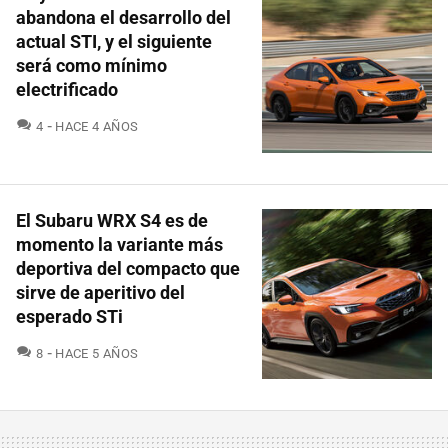
abandona el desarrollo del
actual STI, y el siguiente
será como mínimo
electrificado
COMENTARIOS
4
HACE 4 AÑOS
El Subaru WRX S4 es de
momento la variante más
deportiva del compacto que
sirve de aperitivo del
esperado STi
COMENTARIOS
8
HACE 5 AÑOS