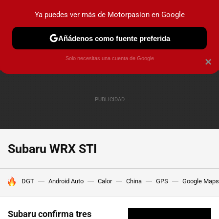
Ya puedes ver más de Motorpasion en Google
PRUEBAS
COCHES ELÉCTRICOS
OBSERVATORIO
F1
Añádenos como fuente preferida
Solo necesitas una cuenta de Google
×
Subaru WRX STI
HOY SE HABLA DE
DGT
Android Auto
Calor
China
GPS
Google Maps
Subaru confirma tres