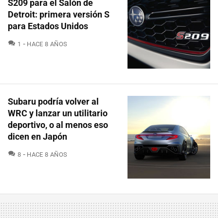
S209 para el Salón de
Detroit: primera versión S
para Estados Unidos
COMENTARIOS
1
HACE 8 AÑOS
Subaru podría volver al
WRC y lanzar un utilitario
deportivo, o al menos eso
dicen en Japón
COMENTARIOS
8
HACE 8 AÑOS