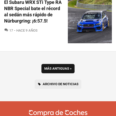
El Subaru WRX STi Type RA
NBR Special bate el récord
al sedán más rápido de
Nürburgring: ¡6:57.5!
COMENTARIOS
17
HACE 9 AÑOS
MÁS ANTIGUAS
»
ARCHIVO DE NOTICIAS