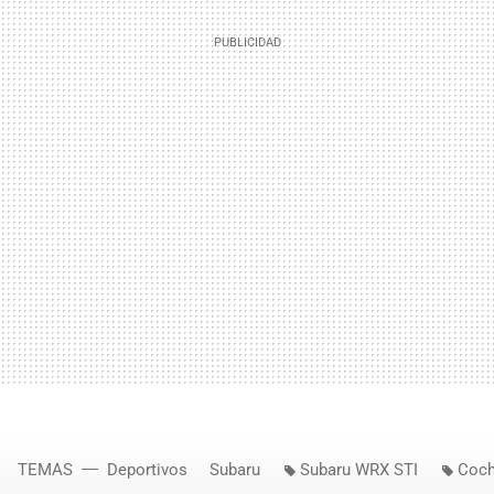
TEMAS
Deportivos
Subaru
Subaru WRX STI
Coch