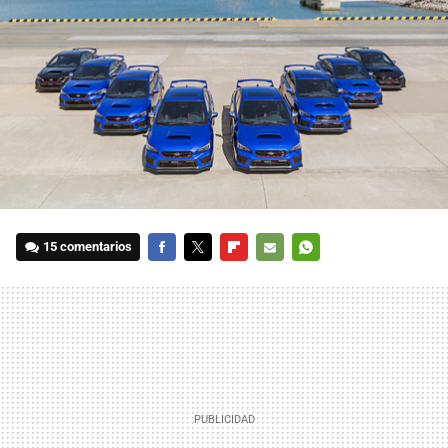
15 comentarios
FACEBOOK
TWITTER
FLIPBOARD
E-
WHATSAPP
MAIL