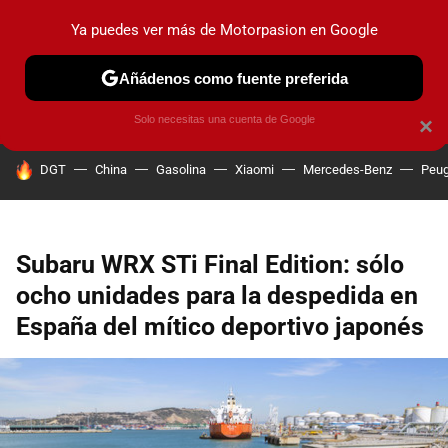
Ya puedes ver más de Motorpasion en Google
PRUEBAS
COCHES ELÉCTRICOS
OBSERVATORIO
F1
Añádenos como fuente preferida
Solo necesitas una cuenta de Google
×
HOY SE HABLA DE
DGT
China
Gasolina
Xiaomi
Mercedes-Benz
Peug
Subaru WRX STi Final Edition: sólo
ocho unidades para la despedida en
España del mítico deportivo japonés