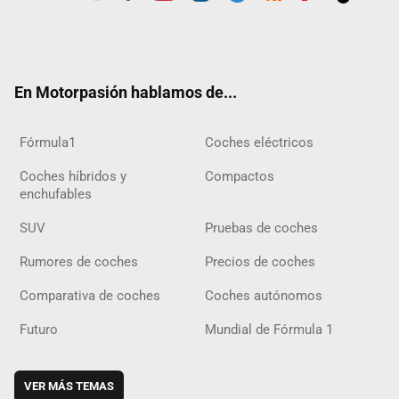
Twit
Fac
Yout
Inst
Tele
RSS
Flip
Tikt
ter
ebo
ube
agra
gra
boar
ok
ok
m
m
d
En Motorpasión hablamos de...
Fórmula1
Coches eléctricos
Coches híbridos y
Compactos
enchufables
SUV
Pruebas de coches
Rumores de coches
Precios de coches
Comparativa de coches
Coches autónomos
Futuro
Mundial de Fórmula 1
VER MÁS TEMAS