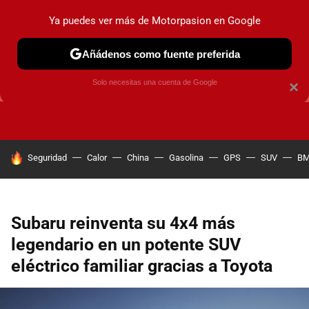
Ya puedes ver más de Motorpasion en Google
Añádenos como fuente preferida
GUÍAS DE COMPRA
OFERTAS DE COCHES
CONSEJOS
Solo necesitas una cuenta de Google
×
HOY SE HABLA DE
Seguridad
Calor
China
Gasolina
GPS
SUV
B
Subaru reinventa su 4x4 más
legendario en un potente SUV
eléctrico familiar gracias a Toyota