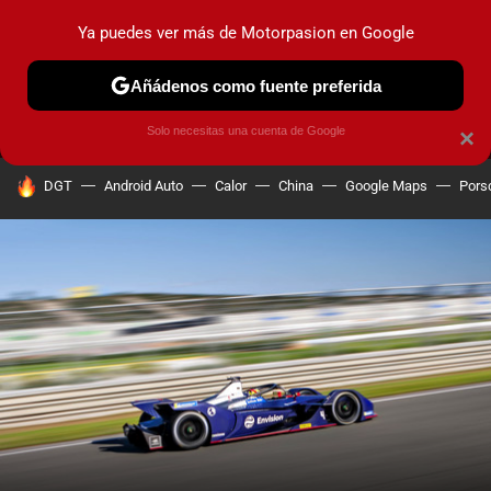
Ya puedes ver más de Motorpasion en Google
MENÚ
NUEVO
Añádenos como fuente preferida
PRUEBAS
COCHES ELÉCTRICOS
OBSERVATORIO
F1
Solo necesitas una cuenta de Google
×
HOY SE HABLA DE
DGT
Android Auto
Calor
China
Google Maps
Pors