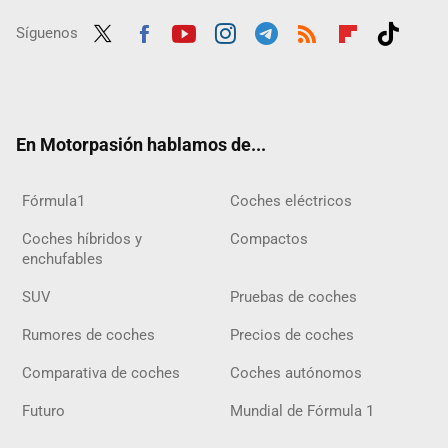
Síguenos
Twit
Fac
Yout
Inst
Tele
RSS
Flip
Tikt
ter
ebo
ube
agra
gra
boar
ok
ok
m
m
d
En Motorpasión hablamos de...
Fórmula1
Coches eléctricos
Coches híbridos y
Compactos
enchufables
SUV
Pruebas de coches
Rumores de coches
Precios de coches
Comparativa de coches
Coches autónomos
Futuro
Mundial de Fórmula 1