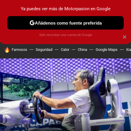
Ya puedes ver más de Motorpasion en Google
PRUEBAS
COCHES ELÉCTRICOS
OBSERVATORIO
F1
Añádenos como fuente preferida
Solo necesitas una cuenta de Google
×
HOY SE HABLA DE
Famosos
Seguridad
Calor
China
Google Maps
Xi