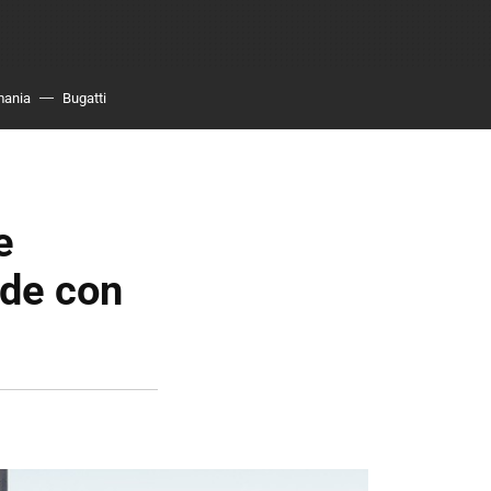
mania
Bugatti
e
de con