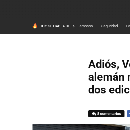
HOY SE HABLA DE
Famosos
Seguridad
Ca
Adiós, V
alemán 
dos edic
8 comentarios
F