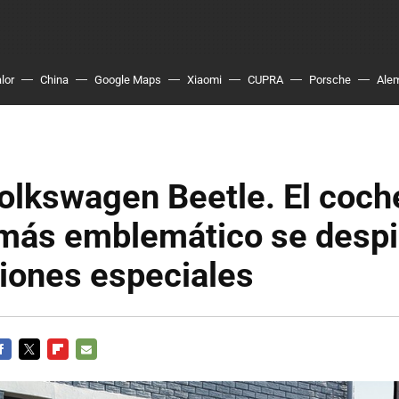
lor
China
Google Maps
Xiaomi
CUPRA
Porsche
Ale
olkswagen Beetle. El coch
más emblemático se despi
iones especiales
ACEBOOK
TWITTER
FLIPBOARD
E-
MAIL