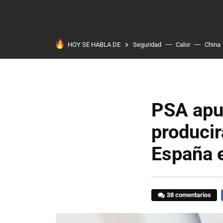
HOY SE HABLA DE
Seguridad
Calor
China
PSA apue
producir
España 
38 comentarios