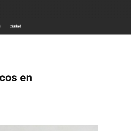
i
Ciudad
icos en