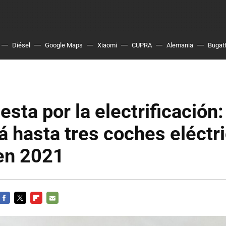
Diésel
Google Maps
Xiaomi
CUPRA
Alemania
Bugatt
sta por la electrificación:
á hasta tres coches eléctr
en 2021
FACEBOOK
TWITTER
FLIPBOARD
E-
MAIL