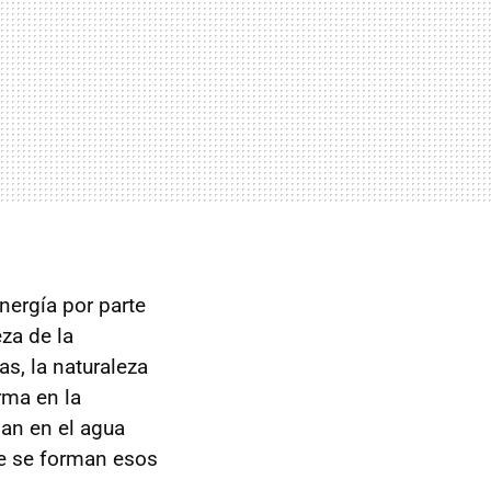
ergía por parte
za de la
s, la naturaleza
rma en la
man en el agua
ue se forman esos