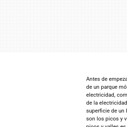
Antes de empeza
de un parque móv
electricidad, com
de la electricid
superficie de un
son los picos y 
picos y valles es