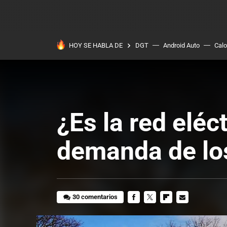
HOY SE HABLA DE
DGT
Android Auto
Calo
¿Es la red eléct
demanda de los
30 comentarios
FACEBOOK
TWITTER
FLIPBOARD
E-
MAIL