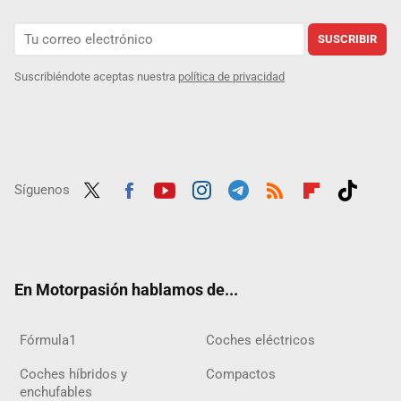
SUSCRIBIR
Suscribiéndote aceptas nuestra
política de privacidad
Síguenos
Twit
Fac
Yout
Inst
Tele
RSS
Flip
Tikt
ter
ebo
ube
agra
gra
boar
ok
ok
m
m
d
En Motorpasión hablamos de...
Fórmula1
Coches eléctricos
Coches híbridos y
Compactos
enchufables