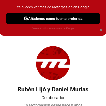
Ya puedes ver más de Motorpasion en Google
PRUEBAS
COCHES ELÉCTRICOS
OBSERVATORIO
F1
Añádenos como fuente preferida
Solo necesitas una cuenta de Google
×
Rubén Lijó y Daniel Murias
Colaborador
En Motorpasión desde
hace 8 años