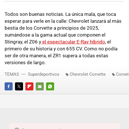
Todos son buenas noticias. La única mala, que toca
esperar para verle en la calle: Chevrolet lanzará al más
bestia de los Corvette a principios de 2025,
sumándose a la gama actual que componen el
Stingray, el Z06 y
el espectacular E-Ray híbrido
, el
primero de su historia y con 655 CV. Como no podía
ser de otra manera, el ZR1 supera a todas estas
versiones de largo.
TEMAS
Superdeportivos
Chevrolet Corvette
Corvet
FACEBOOK
TWITTER
FLIPBOARD
E-
WHATSAPP
MAIL