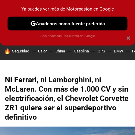
Ya puedes ver más de Motorpasion en Google
PRUEBAS
COCHES ELÉCTRICOS
OBSERVATORIO
F1
Añádenos como fuente preferida
Solo necesitas una cuenta de Google
×
HOY SE HABLA DE
Seguridad
Calor
China
Gasolina
GPS
BMW
F
Ni Ferrari, ni Lamborghini, ni
McLaren. Con más de 1.000 CV y sin
electrificación, el Chevrolet Corvette
ZR1 quiere ser el superdeportivo
definitivo