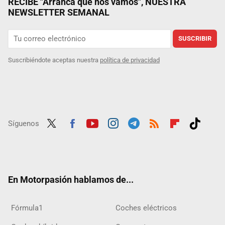
RECIBE "Arranca que nos vamos", NUESTRA
NEWSLETTER SEMANAL
SUSCRIBIR
Suscribiéndote aceptas nuestra
política de privacidad
Síguenos
Twit
Fac
Yout
Inst
Tele
RSS
Flip
Tikt
ter
ebo
ube
agra
gra
boar
ok
ok
m
m
d
En Motorpasión hablamos de...
Fórmula1
Coches eléctricos