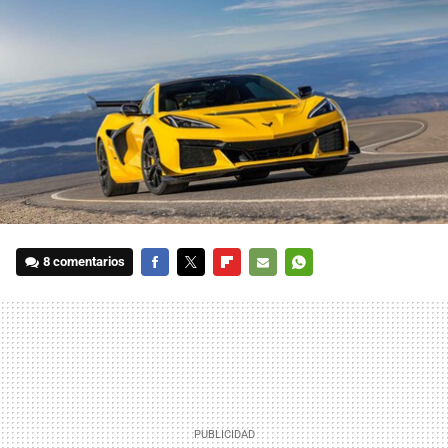
8 comentarios
FACEBOOK
TWITTER
FLIPBOARD
E-
WHATSAPP
MAIL