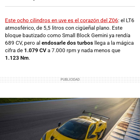
Este ocho cilindros en uve es el corazón del Z06
: el LT6
atmosférico, de 5,5 litros con cigüeñal plano. Este
bloque bautizado como Small Block Gemini ya rendía
689 CV, pero al
endosarle dos turbos
llega a la mágica
cifra de
1.079 CV
a 7.000 rpm y nada menos que
1.123 Nm
.