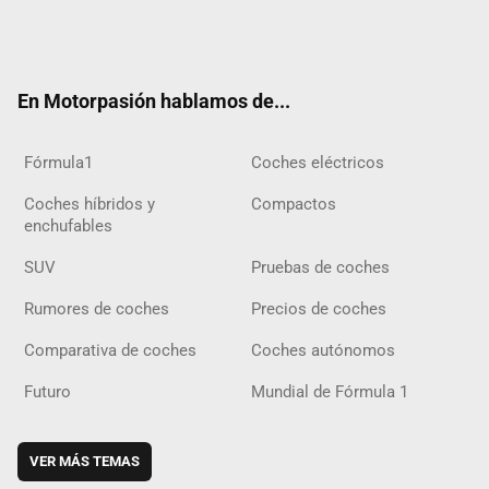
Twit
Fac
Yout
Inst
Tele
RSS
Flip
Tikt
ter
ebo
ube
agra
gra
boar
ok
ok
m
m
d
En Motorpasión hablamos de...
Fórmula1
Coches eléctricos
Coches híbridos y
Compactos
enchufables
SUV
Pruebas de coches
Rumores de coches
Precios de coches
Comparativa de coches
Coches autónomos
Futuro
Mundial de Fórmula 1
VER MÁS TEMAS