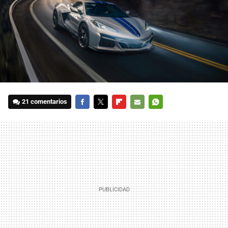
21 comentarios
FACEBOOK
TWITTER
FLIPBOARD
E-
WHATSAPP
MAIL