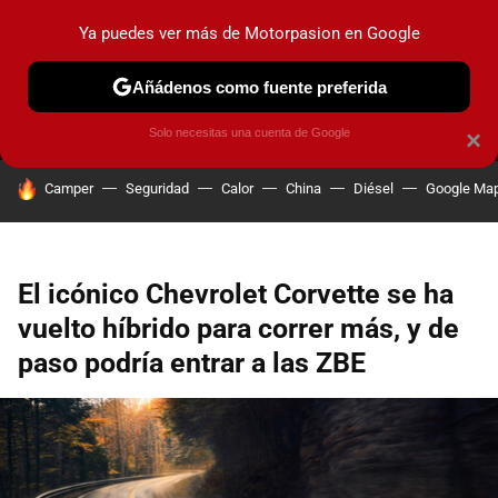
Ya puedes ver más de Motorpasion en Google
MENÚ
NUEVO
Añádenos como fuente preferida
PRUEBAS
COCHES ELÉCTRICOS
OBSERVATORIO
F1
Solo necesitas una cuenta de Google
×
HOY SE HABLA DE
Camper
Seguridad
Calor
China
Diésel
Google Ma
El icónico Chevrolet Corvette se ha
vuelto híbrido para correr más, y de
paso podría entrar a las ZBE