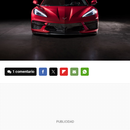
1 comentario
FACEBOOK
TWITTER
FLIPBOARD
E-
WHATSAPP
MAIL