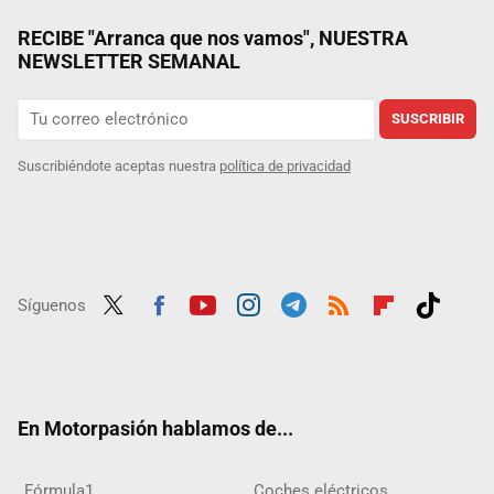
RECIBE "Arranca que nos vamos", NUESTRA
NEWSLETTER SEMANAL
SUSCRIBIR
Suscribiéndote aceptas nuestra
política de privacidad
Síguenos
Twit
Fac
Yout
Inst
Tele
RSS
Flip
Tikt
ter
ebo
ube
agra
gra
boar
ok
ok
m
m
d
En Motorpasión hablamos de...
Fórmula1
Coches eléctricos