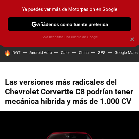
Ya puedes ver más de Motorpasion en Google
PRUEBAS
COCHES ELÉCTRICOS
OBSERVATORIO
F1
Añádenos como fuente preferida
Solo necesitas una cuenta de Google
×
HOY SE HABLA DE
DGT
Android Auto
Calor
China
GPS
Google Maps
Las versiones más radicales del
Chevrolet Corvertte C8 podrían tener
mecánica híbrida y más de 1.000 CV