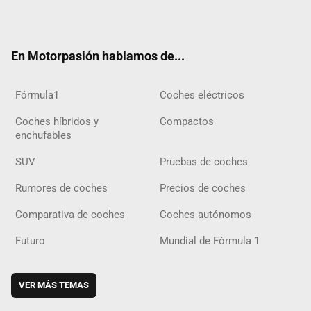
ter
ebo
ube
agra
gra
boar
ok
ok
m
m
d
En Motorpasión hablamos de...
Fórmula1
Coches eléctricos
Coches híbridos y
Compactos
enchufables
SUV
Pruebas de coches
Rumores de coches
Precios de coches
Comparativa de coches
Coches autónomos
Futuro
Mundial de Fórmula 1
VER MÁS TEMAS