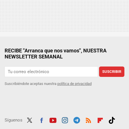
RECIBE "Arranca que nos vamos", NUESTRA
NEWSLETTER SEMANAL
SUSCRIBIR
Suscribiéndote aceptas nuestra
política de privacidad
Síguenos
Twit
Fac
Yout
Inst
Tele
RSS
Flip
Tikt