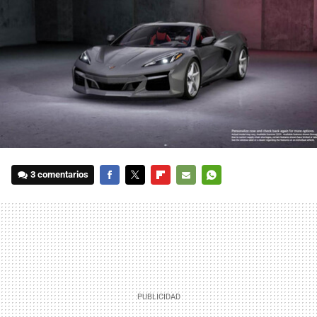
3 comentarios
FACEBOOK
TWITTER
FLIPBOARD
E-
WHATSAPP
MAIL