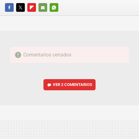
FACEBOOK
TWITTER
FLIPBOARD
E-
WHATSAPP
MAIL
Comentarios cerrados
VER
2 COMENTARIOS