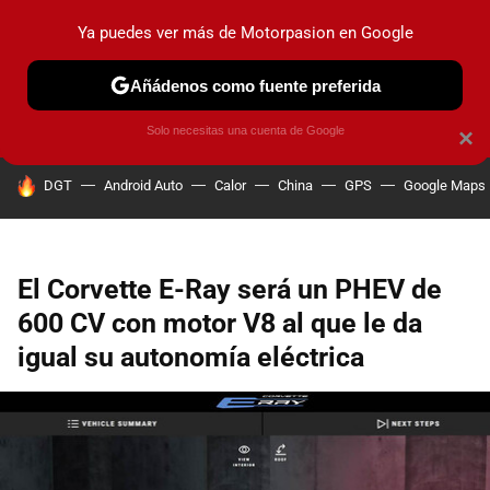
Ya puedes ver más de Motorpasion en Google
PRUEBAS
COCHES ELÉCTRICOS
OBSERVATORIO
F1
Añádenos como fuente preferida
Solo necesitas una cuenta de Google
×
HOY SE HABLA DE
DGT
Android Auto
Calor
China
GPS
Google Maps
El Corvette E-Ray será un PHEV de
600 CV con motor V8 al que le da
igual su autonomía eléctrica