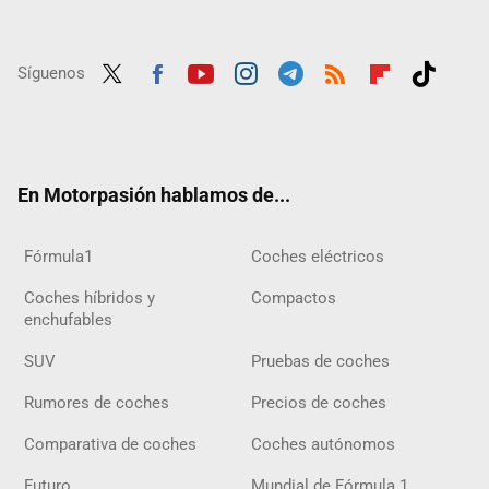
Síguenos
Twit
Fac
Yout
Inst
Tele
RSS
Flip
Tikt
ter
ebo
ube
agra
gra
boar
ok
ok
m
m
d
En Motorpasión hablamos de...
Fórmula1
Coches eléctricos
Coches híbridos y
Compactos
enchufables
SUV
Pruebas de coches
Rumores de coches
Precios de coches
Comparativa de coches
Coches autónomos
Futuro
Mundial de Fórmula 1