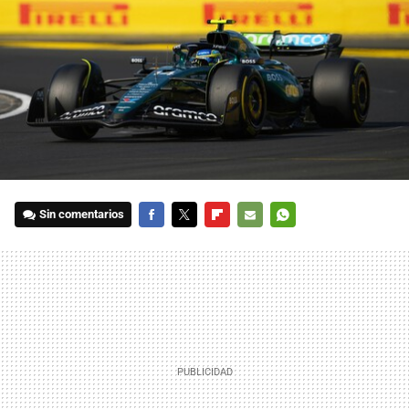
Sin comentarios
FACEBOOK
TWITTER
FLIPBOARD
E-
WHATSAPP
MAIL