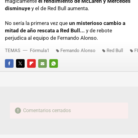
mágicamente
el rendimiento de McLaren y Mercedes
disminuye
y el de Red Bull aumenta.
No sería la primera vez que
un misterioso cambio a
mitad de año rescata a Red Bull...
y de rebote
perjudica al equipo de Fernando Alonso.
TEMAS
Fórmula1
Fernando Alonso
Red Bull
F
FACEBOOK
TWITTER
FLIPBOARD
E-
WHATSAPP
MAIL
Comentarios cerrados