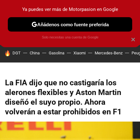
Ya puedes ver más de Motorpasion en Google
PRUEBAS
COCHES ELÉCTRICOS
OBSERVATORIO
F1
Añádenos como fuente preferida
Solo necesitas una cuenta de Google
×
HOY SE HABLA DE
DGT
China
Gasolina
Xiaomi
Mercedes-Benz
Peug
La FIA dijo que no castigaría los
alerones flexibles y Aston Martin
diseñó el suyo propio. Ahora
volverán a estar prohibidos en F1