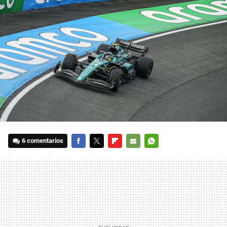
6 comentarios
FACEBOOK
TWITTER
FLIPBOARD
E-
WHATSAPP
MAIL