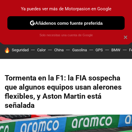
Ya puedes ver más de Motorpasion en Google
PRUEBAS
COCHES ELÉCTRICOS
OBSERVATORIO
F1
Añádenos como fuente preferida
Solo necesitas una cuenta de Google
×
HOY SE HABLA DE
Seguridad
Calor
China
Gasolina
GPS
BMW
F
Tormenta en la F1: la FIA sospecha
que algunos equipos usan alerones
flexibles, y Aston Martin está
señalada