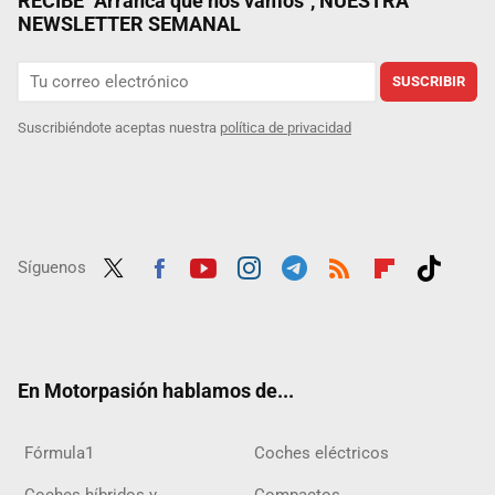
RECIBE "Arranca que nos vamos", NUESTRA
NEWSLETTER SEMANAL
SUSCRIBIR
Suscribiéndote aceptas nuestra
política de privacidad
Síguenos
Twit
Fac
Yout
Inst
Tele
RSS
Flip
Tikt
ter
ebo
ube
agra
gra
boar
ok
ok
m
m
d
En Motorpasión hablamos de...
Fórmula1
Coches eléctricos