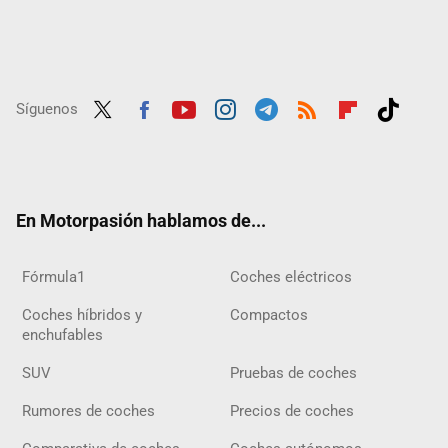
Síguenos
Twit
Fac
Yout
Inst
Tele
RSS
Flip
Tikt
ter
ebo
ube
agra
gra
boar
ok
ok
m
m
d
En Motorpasión hablamos de...
Fórmula1
Coches eléctricos
Coches híbridos y
Compactos
enchufables
SUV
Pruebas de coches
Rumores de coches
Precios de coches