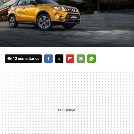
12 comentarios
FACEBOOK
TWITTER
FLIPBOARD
E-
WHATSAPP
MAIL