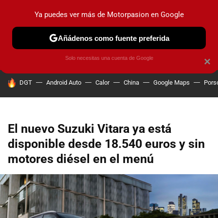
Ya puedes ver más de Motorpasion en Google
PRUEBAS
COCHES ELÉCTRICOS
OBSERVATORIO
F1
Añádenos como fuente preferida
Solo necesitas una cuenta de Google
×
HOY SE HABLA DE
DGT
Android Auto
Calor
China
Google Maps
Pors
El nuevo Suzuki Vitara ya está
disponible desde 18.540 euros y sin
motores diésel en el menú