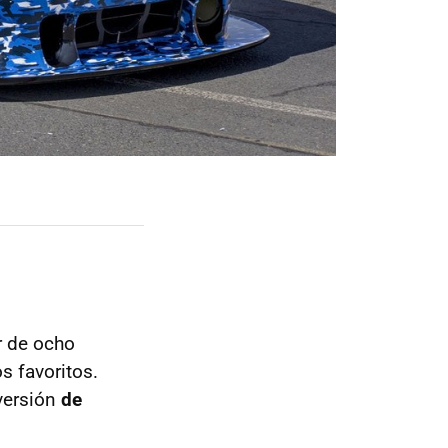
r de ocho
s favoritos.
versión
de