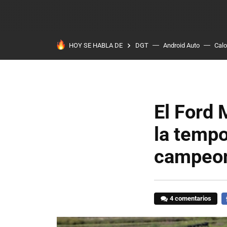
HOY SE HABLA DE
DGT
Android Auto
Calo
El Ford 
la temp
campeon
4 comentarios
F