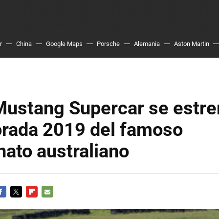
r
China
Google Maps
Porsche
Alemania
Aston Martin
Mustang Supercar se estre
orada 2019 del famoso
ato australiano
ACEBOOK
TWITTER
FLIPBOARD
E-
MAIL