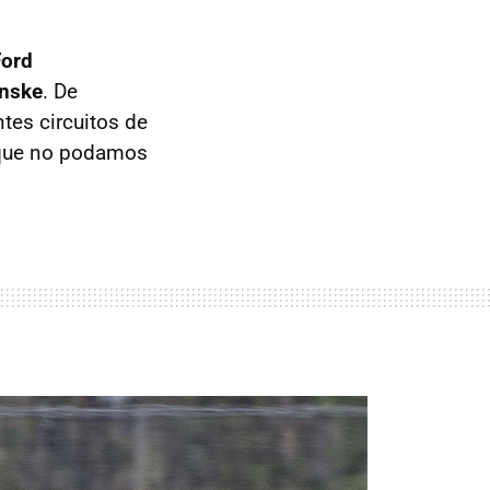
Ford
nske
. De
tes circuitos de
a que no podamos