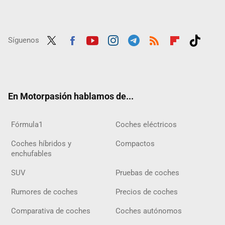
Síguenos
Twit
Fac
Yout
Inst
Tele
RSS
Flip
Tikt
ter
ebo
ube
agra
gra
boar
ok
ok
m
m
d
En Motorpasión hablamos de...
Fórmula1
Coches eléctricos
Coches híbridos y
Compactos
enchufables
SUV
Pruebas de coches
Rumores de coches
Precios de coches
Comparativa de coches
Coches autónomos