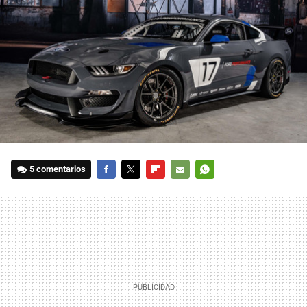
5 comentarios
FACEBOOK
TWITTER
FLIPBOARD
E-
WHATSAPP
MAIL