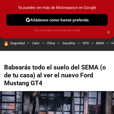
Ya puedes ver más de Motorpasion en Google
PRUEBAS
COCHES ELÉCTRICOS
OBSERVATORIO
F1
Añádenos como fuente preferida
Solo necesitas una cuenta de Google
×
HOY SE HABLA DE
Seguridad
Calor
China
Gasolina
GPS
BMW
F
Babearás todo el suelo del SEMA (o
de tu casa) al ver el nuevo Ford
Mustang GT4