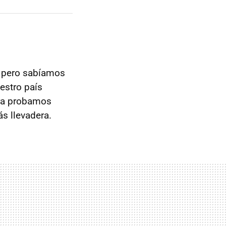
, pero sabíamos
estro país
era probamos
s llevadera.