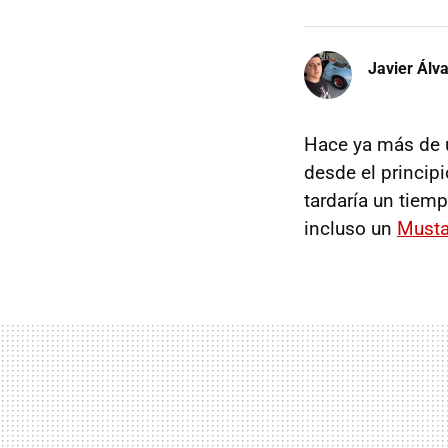
Javier Álv
Hace ya más de 
desde el princip
tardaría un tiem
incluso un
Must