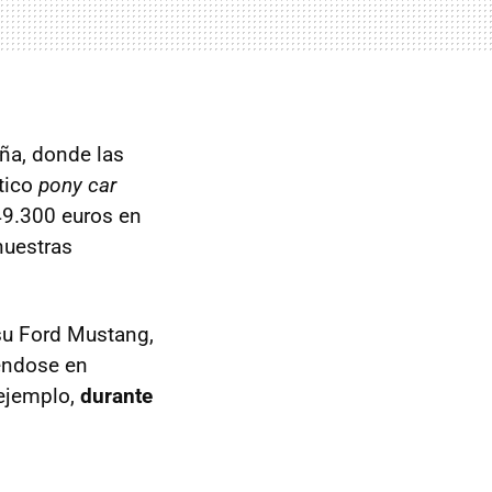
aña, donde las
ítico
pony car
49.300 euros en
nuestras
 su Ford Mustang,
iéndose en
 ejemplo,
durante