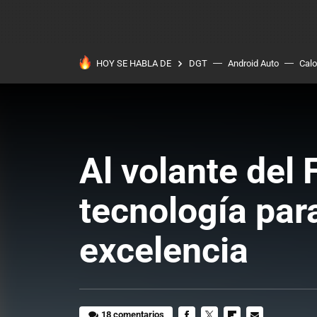
HOY SE HABLA DE
DGT
Android Auto
Calo
Al volante del
tecnología par
excelencia
18 comentarios