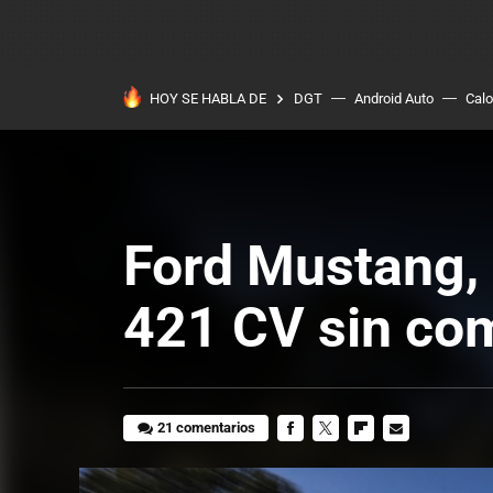
HOY SE HABLA DE
DGT
Android Auto
Calo
Ford Mustang, 
421 CV sin co
21 comentarios
FACEBOOK
TWITTER
FLIPBOARD
E-
MAIL