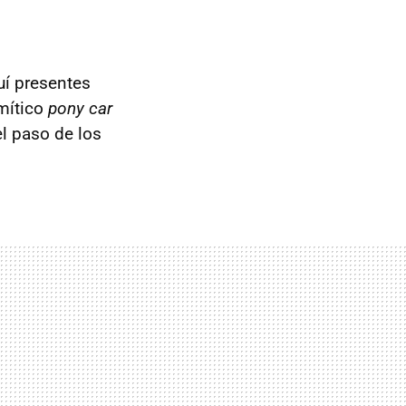
uí presentes
 mítico
pony car
l paso de los