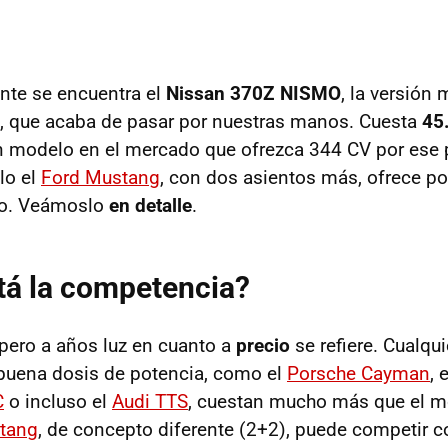
nte se encuentra el
Nissan 370Z NISMO
, la versión
, que acaba de pasar por nuestras manos. Cuesta
45
ún modelo en el mercado que ofrezca 344 CV por ese 
lo el
Ford Mustang
, con dos asientos más, ofrece po
no. Veámoslo
en detalle
.
tá la competencia?
 pero a años luz en cuanto a
precio
se refiere. Cualqu
buena dosis de potencia, como el
Porsche Cayman
, 
C
o incluso el
Audi TTS
, cuestan mucho más que el m
tang
, de concepto diferente (2+2), puede competir c