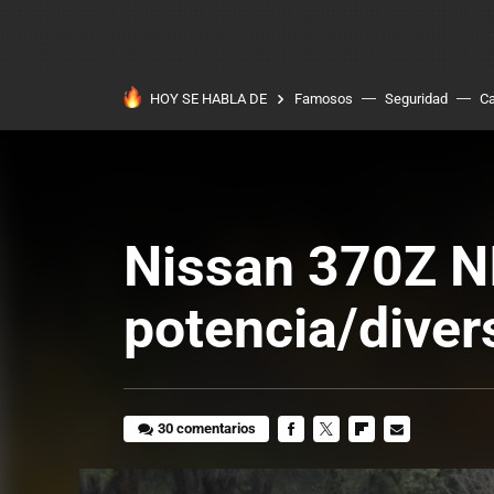
HOY SE HABLA DE
Famosos
Seguridad
Ca
Nissan 370Z NI
potencia/diver
30 comentarios
FACEBOOK
TWITTER
FLIPBOARD
E-
MAIL