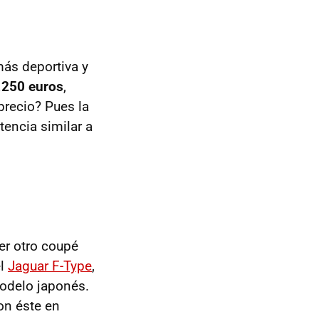
 más deportiva y
.250 euros
,
precio? Pues la
tencia similar a
ier otro coupé
el
Jaguar F-Type
,
odelo japonés.
on éste en