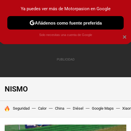
Ya puedes ver más de Motorpasion en Google
PRUEBAS
COCHES ELÉCTRICOS
OBSERVATORIO
F1
Añádenos como fuente preferida
Solo necesitas una cuenta de Google
×
NISMO
HOY SE HABLA DE
Seguridad
Calor
China
Diésel
Google Maps
Xiao