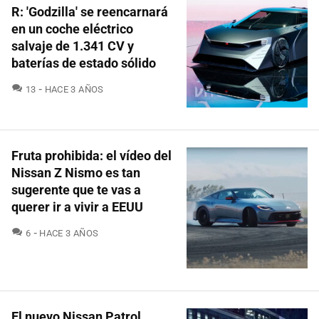
R: 'Godzilla' se reencarnará
en un coche eléctrico
salvaje de 1.341 CV y
baterías de estado sólido
COMENTARIOS
13
HACE 3 AÑOS
Fruta prohibida: el vídeo del
Nissan Z Nismo es tan
sugerente que te vas a
querer ir a vivir a EEUU
COMENTARIOS
6
HACE 3 AÑOS
El nuevo Nissan Patrol