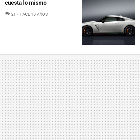
cuesta lo mismo
COMENTARIOS
21
HACE 10 AÑOS