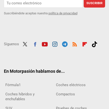
SUSCRIBIR
Suscribiéndote aceptas nuestra
política de privacidad
Síguenos
Twit
Fac
Yout
Inst
Tele
RSS
Flip
Tikt
ter
ebo
ube
agra
gra
boar
ok
ok
m
m
d
En Motorpasión hablamos de...
Fórmula1
Coches eléctricos
Coches híbridos y
Compactos
enchufables
SUV
Pruebas de coches