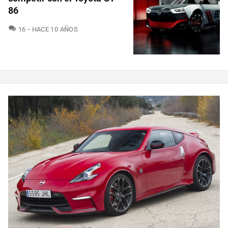
86
COMENTARIOS
16
HACE 10 AÑOS