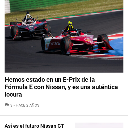
Hemos estado en un E-Prix de la
Fórmula E con Nissan, y es una auténtica
locura
COMENTARIOS
3
HACE 2 AÑOS
Así es el futuro Nissan GT-