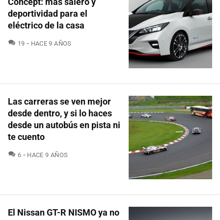
Concept: más salero y
deportividad para el
eléctrico de la casa
COMENTARIOS
19
HACE 9 AÑOS
Las carreras se ven mejor
desde dentro, y si lo haces
desde un autobús en pista ni
te cuento
COMENTARIOS
6
HACE 9 AÑOS
El Nissan GT-R NISMO ya no