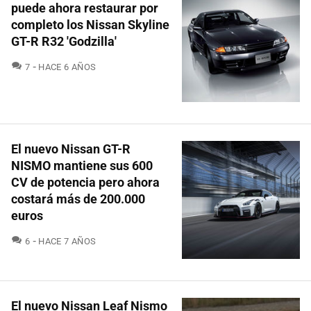
puede ahora restaurar por
completo los Nissan Skyline
GT-R R32 'Godzilla'
COMENTARIOS
7
HACE 6 AÑOS
El nuevo Nissan GT-R
NISMO mantiene sus 600
CV de potencia pero ahora
costará más de 200.000
euros
COMENTARIOS
6
HACE 7 AÑOS
El nuevo Nissan Leaf Nismo