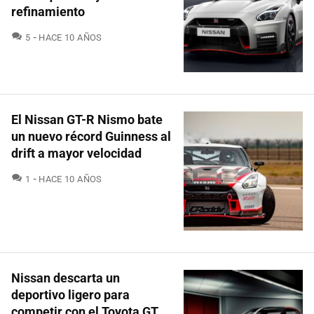
refinamiento
COMENTARIOS
5
HACE 10 AÑOS
El Nissan GT-R Nismo bate
un nuevo récord Guinness al
drift a mayor velocidad
COMENTARIOS
1
HACE 10 AÑOS
Nissan descarta un
deportivo ligero para
competir con el Toyota GT